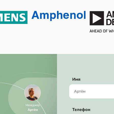
RoHS Compliant
4.8 ksps
Имя
Менеджер
Телефон
Артём