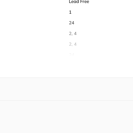
Lead Free
1
24
2, 4
2, 4
24
-40℃ ~ 105℃
105 ℃
-40 ℃
Tube
36.8 W
36.8 mW
Unknown