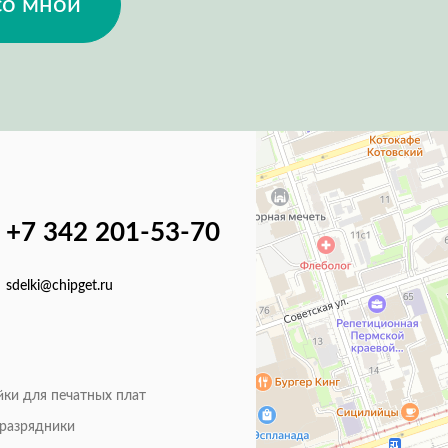
со мной
+7 342 201-53-70
sdelki@chipget.ru
йки для печатных плат
оразрядники