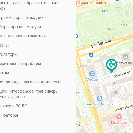
товые платы, образовательные
оры
грамматоры, отладчики
боры прочие, модули
мышленная автоматика
енны
тиляторы
ерительные приборы
ьтры
воприводы, шаговые двигатели
ули интерфейсов, трансиверы
едачи данных
нсиверы ВОЛС
енюаторы