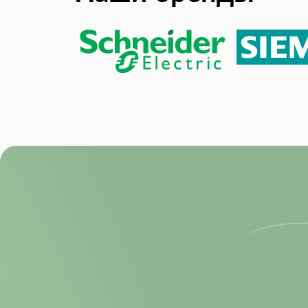
RoHS:
Sample Rate: