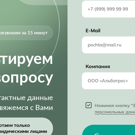
E-Mail
резвоним за 15 минут
ьтируем
Компания
вопросу
нтактные данные
Нажимая кнопку "З
свяжемся с Вами
персональных дан
отаем только
ридическими лицами