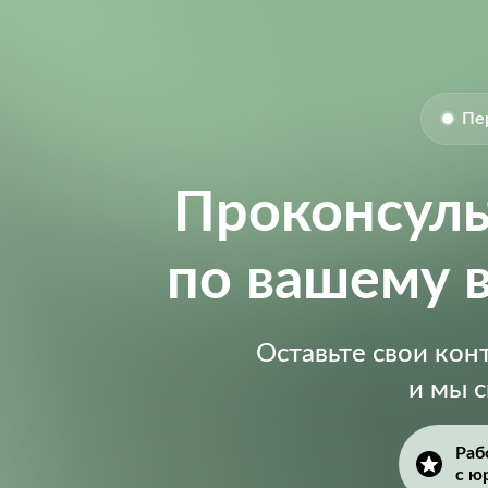
Пе
Проконсул
по вашему 
Оставьте свои ко
и мы 
Раб
с ю