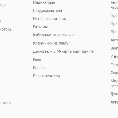
Индикаторы
Тес
арцы
наб
Предохранители
Про
Источники питания
ы
При
Разъемы
омоторы
Про
Кабельные наконечники
Ант
Клеммники на плату
Вен
Держатели SIM-карт и карт памяти
Изм
Реле
Фил
Кнопки
Сер
Переключатели
Мод
пер
Тра
Атт
исторы