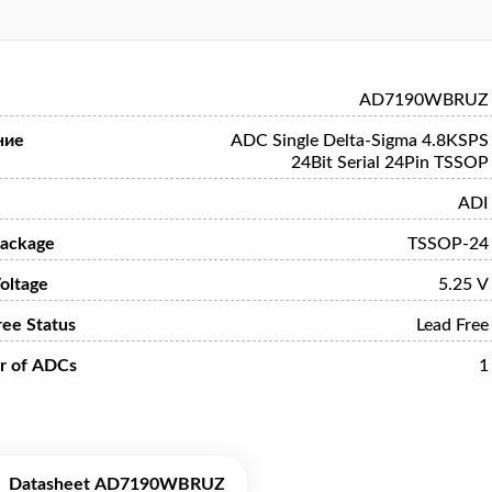
AD7190WBRUZ
ние
ADC Single Delta-Sigma 4.8KSPS
24Bit Serial 24Pin TSSOP
ADI
ackage
TSSOP-24
oltage
5.25 V
ree Status
Lead Free
r of ADCs
1
Datasheet AD7190WBRUZ