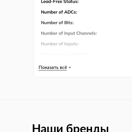
Lead-Free Status:
Number of ADCs:
Number of Bits:
Number of Input Channels:
Number of Inputs:
Количество штифтов:
Operating Temperature:
Operating Temperature (Max):
Operating Temperature (Min):
Упаковка:
Power Dissipation:
Power Dissipation (Max):
Наши бренды
Product Lifecycle Status: