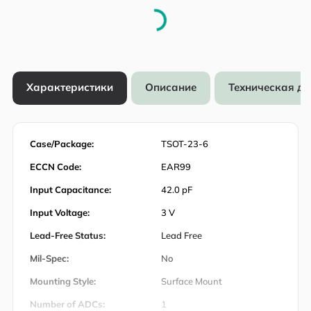
Характеристики
Описание
Техническая д
Case/Package:
TSOT-23-6
ECCN Code:
EAR99
Input Capacitance:
42.0 pF
Input Voltage:
3 V
Lead-Free Status:
Lead Free
Mil-Spec:
No
Mounting Style:
Surface Mount
Number of ADCs:
1