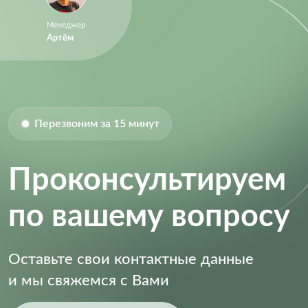
Sample Rate:
1 Msps
Менеджер
Артём
Size-Height:
1.05 mm
Size-Length:
7.8 mm
Size-Width:
4.4 mm
Перезвоним за 15 минут
Проконсультируем
по вашему вопросу
Оставьте свои контактные данные
и мы свяжемся с Вами