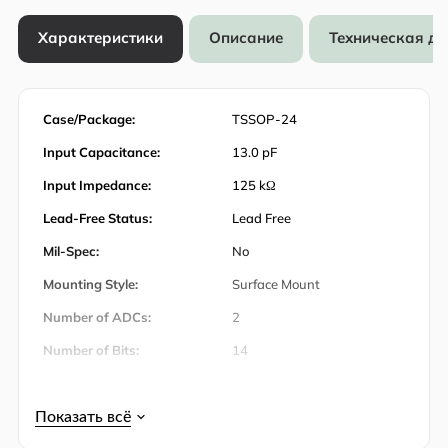
Характеристики
Описание
Техническая д
Case/Package:
TSSOP-24
Input Capacitance:
13.0 pF
Input Impedance:
125 kΩ
Lead-Free Status:
Lead Free
Mil-Spec:
No
Mounting Style:
Surface Mount
Number of ADCs:
2
Number of Bits:
14
Number of Channels:
4
Number of Circuits:
2