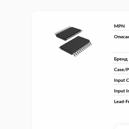
MPN
Описа
Бренд
Case/P
Input 
Input 
Lead-F