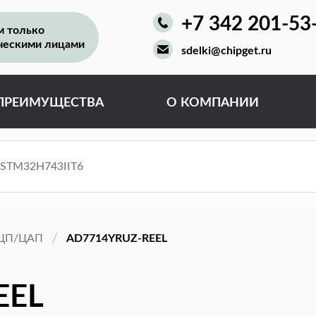
+7 342 201-53
м только
ческими лицами
sdelki@chipget.ru
ПРЕИМУЩЕСТВА
О КОМПАНИИ
ЦП/ЦАП
AD7714YRUZ-REEL
EEL