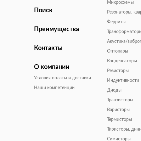
Микросхемы
Поиск
Резонаторы, кв
Ферриты
Преимущества
Трансформатор
Акустика/вибр
Контакты
Оптопары
Конденсаторы
О компании
Резисторы
Условия оплаты и доставки
Индуктивности
Наши компетенции
Диоды
Транзисторы
Варисторы
Термисторы
Тиристоры, дин
Симисторы