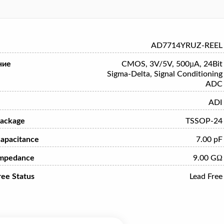
AD7714YRUZ-REEL
ние
CMOS, 3V/5V, 500µA, 24Bit
Sigma-Delta, Signal Conditioning
ADC
ADI
ackage
TSSOP-24
Capacitance
7.00 pF
Impedance
9.00 GΩ
ree Status
Lead Free