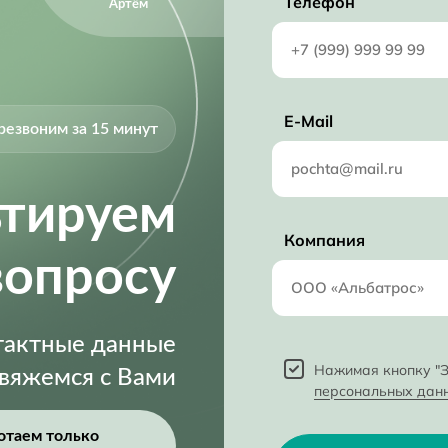
Телефон
Артём
E-Mail
резвоним за 15 минут
ьтируем
Компания
вопросу
нтактные данные
Нажимая кнопку "З
свяжемся с Вами
персональных дан
отаем только