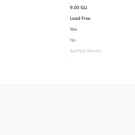
9.00 GΩ
Lead Free
Yes
No
Surface Mount
1
24
5
3, 4
3, 5
24
-40℃ ~ 105℃