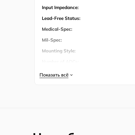
Input Impedance:
Lead-Free Status:
Medical-Spec:
Mil-Spec:
Mounting Style:
Number of ADCs:
Number of Bits:
Number of Channels:
Number of Input Channels:
Number of Inputs:
Количество штифтов:
Operating Temperature: