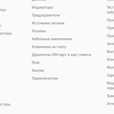
Индикаторы
Тес
арцы
наб
Предохранители
Про
Источники питания
ы
При
Разъемы
омоторы
Про
Кабельные наконечники
Ант
Клеммники на плату
Вен
Держатели SIM-карт и карт памяти
Изм
Реле
Фил
Кнопки
Сер
Переключатели
Мод
пер
Тра
Атт
исторы