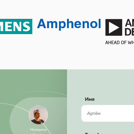
105 ℃
-40 ℃
Tape & Reel (TR)
3.75 mW
4.75 mW
Active
24.0
RoHS Compliant
1 ksps
Имя
Менеджер