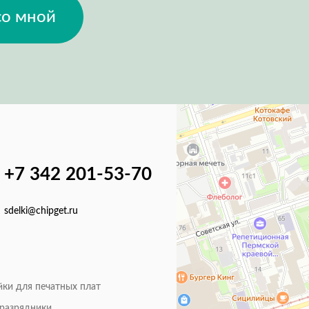
со мной
+7 342 201-53-70
sdelki@chipget.ru
йки для печатных плат
оразрядники