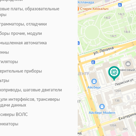
товые платы, образовательные
оры
грамматоры, отладчики
боры прочие, модули
мышленная автоматика
енны
тиляторы
ерительные приборы
ьтры
воприводы, шаговые двигатели
ули интерфейсов, трансиверы
едачи данных
нсиверы ВОЛС
енюаторы