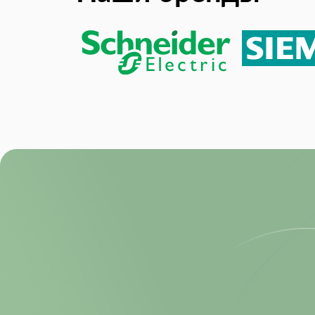
Operating Temperature (Max):
Operating Temperature (Min):
Упаковка:
Power Consumption:
Power Dissipation:
Power Dissipation (Max):
Product Lifecycle Status:
Resolution (Bits):
RoHS:
Sample Rate:
Size-Height:
Size-Length: