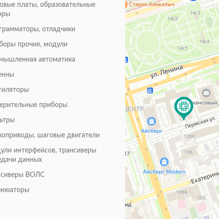
товые платы, образовательные
оры
грамматоры, отладчики
боры прочие, модули
мышленная автоматика
енны
тиляторы
ерительные приборы
ьтры
воприводы, шаговые двигатели
ули интерфейсов, трансиверы
едачи данных
нсиверы ВОЛС
енюаторы