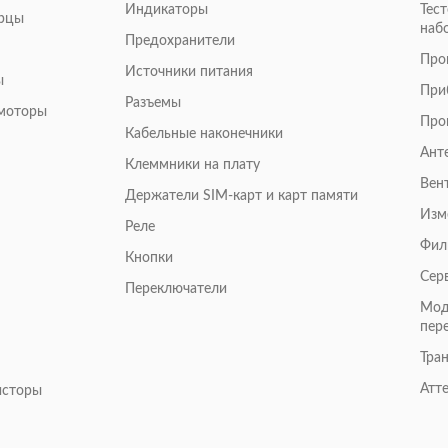
Индикаторы
Тес
арцы
наб
Предохранители
Про
Источники питания
ы
При
Разъемы
омоторы
Про
Кабельные наконечники
Ант
Клеммники на плату
Вен
Держатели SIM-карт и карт памяти
Изм
Реле
Фил
Кнопки
Сер
Переключатели
Мод
пер
Тра
Атт
исторы