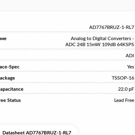
AD7767BRUZ-1-RL7
ние
Analog to Digital Converters -
ADC 24B 15mW 109dB 64KSPS
ADI
ace-Spec
Yes
ackage
TSSOP-16
Capacitance
22.0 pF
ree Status
Lead Free
Datasheet AD7767BRUZ-1-RL7