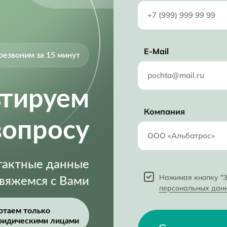
4.4 mm
E-Mail
резвоним за 15 минут
ьтируем
Компания
вопросу
нтактные данные
Нажимая кнопку "З
свяжемся с Вами
персональных дан
отаем только
ридическими лицами