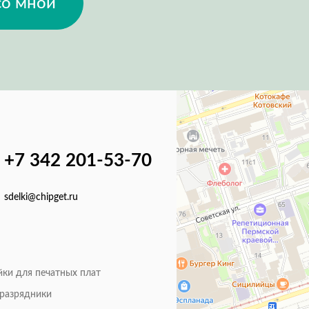
со мной
+7 342 201-53-70
sdelki@chipget.ru
йки для печатных плат
оразрядники