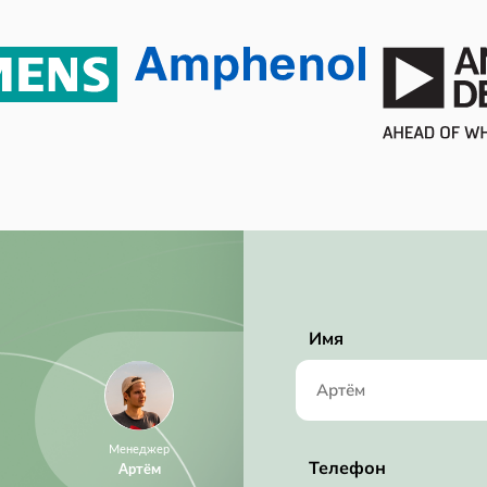
105 ℃
-40 ℃
Tape & Reel (TR)
10.5 mW
18 mW
13 mW
Active
24.0
Имя
RoHS Compliant
64 ksps
1.05 mm
Менеджер
5 mm
Телефон
Артём