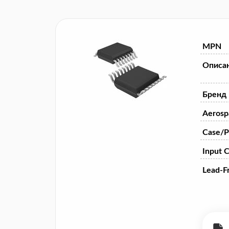
MPN
Описа
Бренд
Aerosp
Case/P
Input 
Lead-F