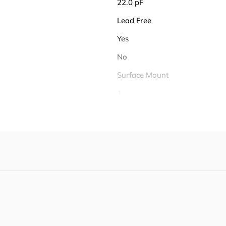
22.0 pF
Lead Free
Yes
No
Surface Mount
1
24
1
1
1
1
16
-40℃ ~ 105℃