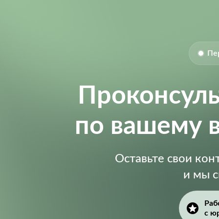
Size-Width:
Пе
Проконсул
по вашему 
Оставьте свои ко
и мы 
Раб
с ю