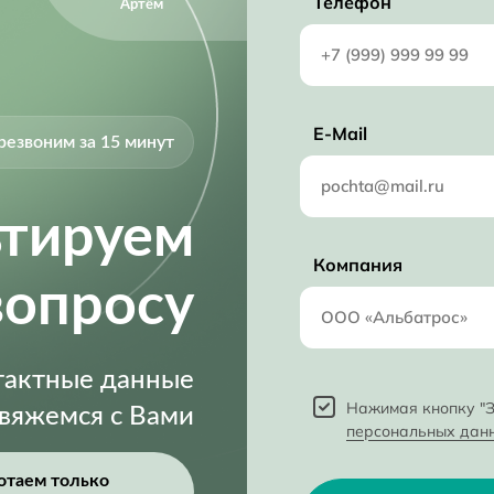
Телефон
Артём
E-Mail
резвоним за 15 минут
ьтируем
Компания
вопросу
нтактные данные
Нажимая кнопку "З
свяжемся с Вами
персональных дан
отаем только