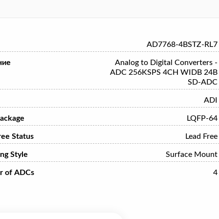
AD7768-4BSTZ-RL7
ние
Analog to Digital Converters -
ADC 256KSPS 4CH WIDB 24B
SD-ADC
ADI
ackage
LQFP-64
ree Status
Lead Free
ng Style
Surface Mount
r of ADCs
4