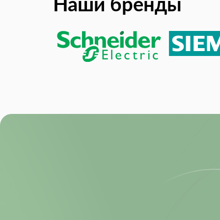
Наши бренды
Product Lifecycle Status:
RoHS:
Sample Rate: