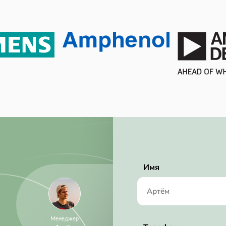
Pre-Release
RoHS Compliant
256 ksps
Имя
Менеджер