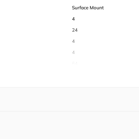
Surface Mount
4
24
4
4
64
-40℃ ~ 150℃
105 ℃
40 ℃
Tape & Reel (TR)
360 mW
392 mW