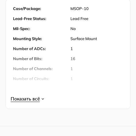
Case/Package:
MSOP-10
Lead-Free Status:
Lead Free
Mil-Spec:
No
Mounting Style:
Surface Mount
Number of ADCs:
1
Number of Bits:
16
Number of Channels:
1
Number of Circuits:
1
Number of Input Channels:
1
Number of Inputs:
1
Количество штифтов:
10
Number of Positions:
10
Operating Temperature:
-40℃ ~ 85℃