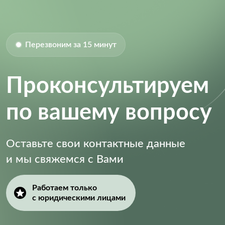
Size-Length:
3 mm
Size-Width:
3 mm
Supply Current:
80.0 µA
Перезвоним за 15 минут
Supply Voltage (DC):
2.70V (min)
Supply Voltage (Max):
5.25 V
Проконсультируем
Supply Voltage (Min):
2.7 V
по вашему вопросу
Оставьте свои контактные данные
и мы свяжемся с Вами
Работаем только
с юридическими лицами