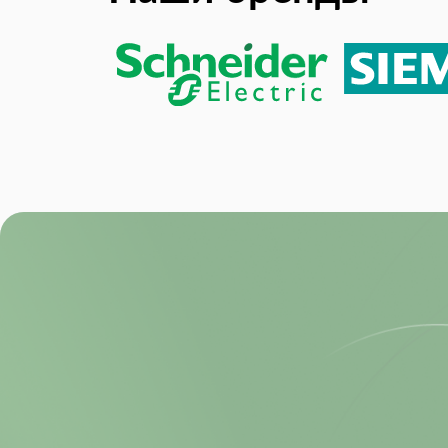
Operating Temperature (Max):
Operating Temperature (Min):
Упаковка:
Power Dissipation:
Power Dissipation (Max):
Product Lifecycle Status:
REACH SVHC Compliance:
REACH SVHC Compliance Edition:
Resolution (Bits):
RoHS:
Sample Rate:
Size-Height: