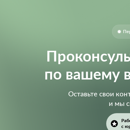
Supply Voltage (Max):
Пе
Проконсул
по вашему 
Оставьте свои ко
и мы 
Раб
с ю