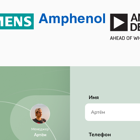
85 ℃
-40 ℃
Tube
60 mW
75 mW
Active
No SVHC
2017/07/07
Имя
12.0
RoHS Compliant
250 ksps
Менеджер
2.35 mm
Телефон
Артём