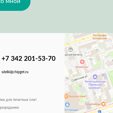
со мной
+7 342 201-53-70
sdelki@chipget.ru
йки для печатных плат
оразрядники