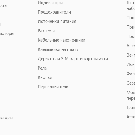
Индикаторы
Тес
арцы
наб
Предохранители
Про
Источники питания
ы
При
Разъемы
омоторы
Про
Кабельные наконечники
Ант
Клеммники на плату
Вен
Держатели SIM-карт и карт памяти
Изм
Реле
Фил
Кнопки
Сер
Переключатели
Мод
пер
Тра
Атт
исторы