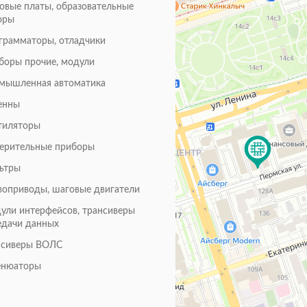
товые платы, образовательные
оры
грамматоры, отладчики
боры прочие, модули
мышленная автоматика
енны
тиляторы
ерительные приборы
ьтры
воприводы, шаговые двигатели
ули интерфейсов, трансиверы
едачи данных
нсиверы ВОЛС
енюаторы