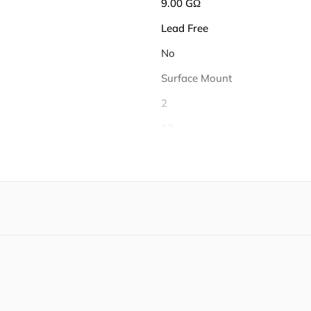
9.00 GΩ
Lead Free
No
Surface Mount
2
12
4
2
4
4
28
28
-40℃ ~ 85℃