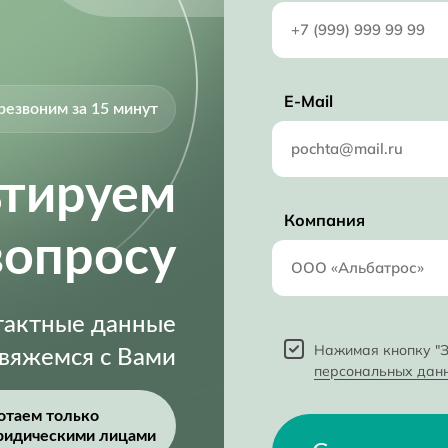
5 V
E-Mail
резвоним за 15 минут
ьтируем
Компания
вопросу
нтактные данные
Нажимая кнопку "З
свяжемся с Вами
персональных дан
отаем только
ридическими лицами