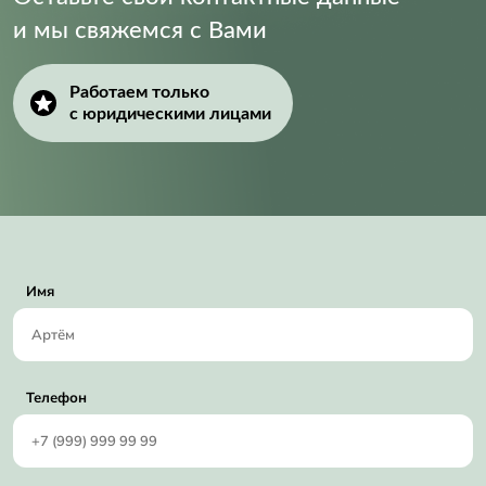
и мы свяжемся с Вами
Supply Voltage (Max):
5.25 V
Supply Voltage (Min):
2.7 V
Работаем только
с юридическими лицами
Имя
Телефон