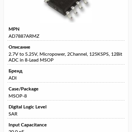
MPN
AD7887ARMZ
Описание
2.7V to 5.25V, Micropower, 2Channel, 125KSPS, 12Bit
ADC in 8-Lead MSOP
Бренд
ADI
Case/Package
MSOP-8
Digital Logic Level
SAR
Input Capacitance
20.0 pF