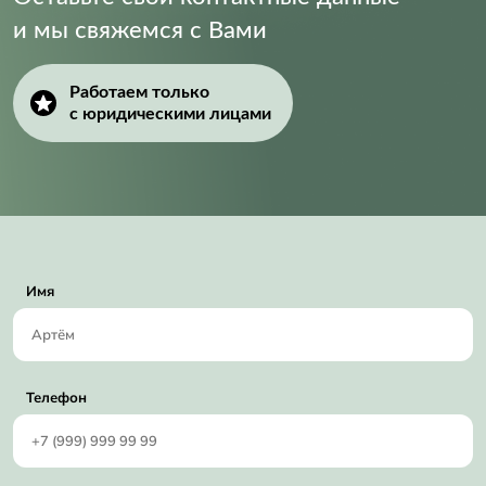
и мы свяжемся с Вами
Supply Voltage (Min):
2.7 V
Работаем только
с юридическими лицами
Имя
Телефон