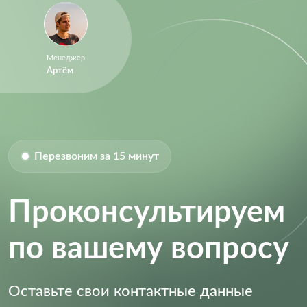
Product Lifecycle Status:
Active
Resolution (Bits):
14.0
RoHS:
RoHS Compliant
Менеджер
Артём
Sample Rate:
400 ksps
Size-Height:
1.75 mm
Size-Length:
10.2 mm
Size-Width:
5.3 mm
Перезвоним за 15 минут
Проконсультируем
по вашему вопросу
Оставьте свои контактные данные