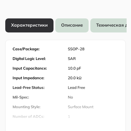
Характеристики
Описание
Техническая д
Case/Package:
SSOP-28
Digital Logic Level:
SAR
Input Capacitance:
10.0 pF
Input Impedance:
20.0 kΩ
Lead-Free Status:
Lead Free
Mil-Spec:
No
Mounting Style:
Surface Mount
Number of ADCs:
1
Number of Bits:
14