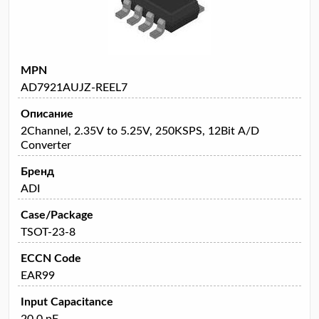
MPN
AD7921AUJZ-REEL7
Описание
2Channel, 2.35V to 5.25V, 250KSPS, 12Bit A/D
Converter
Бренд
ADI
Case/Package
TSOT-23-8
ECCN Code
EAR99
Input Capacitance
20.0 pF