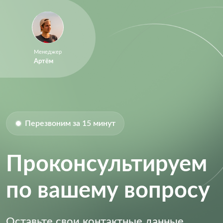
Resolution (Bits):
12.0
RoHS:
RoHS Compliant
Sample Rate:
250 ksps
Менеджер
Артём
Перезвоним за 15 минут
Проконсультируем
по вашему вопросу
Оставьте свои контактные данные