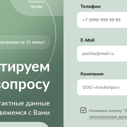
Менеджер
RoHS Compliant
Телефон
Артём
1 Msps
1.3 mm
3 mm
E-Mail
резвоним за 15 минут
1.6 mm
850 µA
ьтируем
2.70V (min)
Компания
5.5 V
вопросу
2.7 V
нтактные данные
Нажимая кнопку "З
свяжемся с Вами
персональных дан