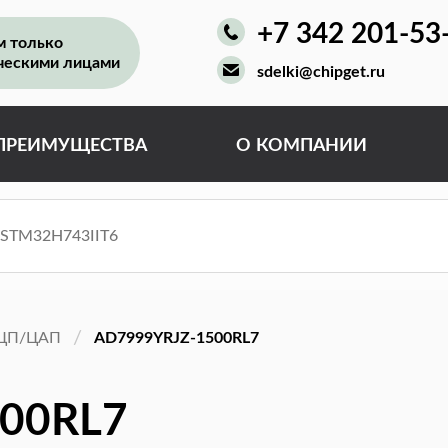
+7 342 201-53
м только
ческими лицами
sdelki@chipget.ru
ПРЕИМУЩЕСТВА
О КОМПАНИИ
ЦП/ЦАП
AD7999YRJZ-1500RL7
00RL7