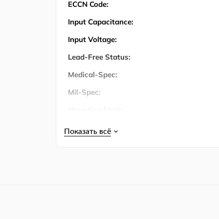
ECCN Code:
Input Capacitance:
Input Voltage:
Lead-Free Status:
Medical-Spec:
Mil-Spec:
Mounting Style:
Number of ADCs:
Number of Bits:
Number of Channels:
Number of Circuits:
Number of Input Channels:
Number of Inputs: