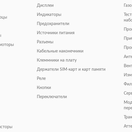
Дисплеи
Газ
Индикаторы
Тес
арцы
наб
Предохранители
Про
Источники питания
ы
При
Разъемы
омоторы
Про
Кабельные наконечники
Ант
Клеммники на плату
Вен
Держатели SIM-карт и карт памяти
Изм
Реле
Фил
Кнопки
Сер
Переключатели
Мод
пер
Тра
Атт
исторы