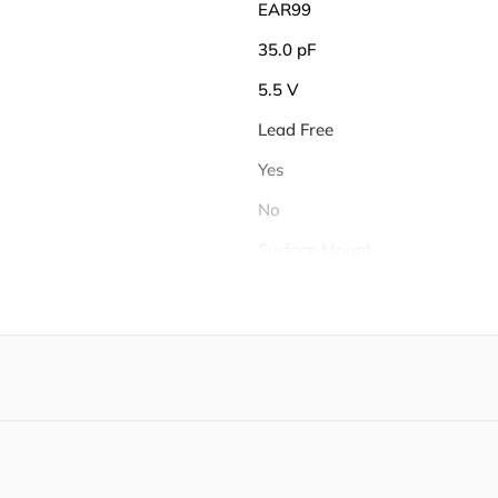
EAR99
35.0 pF
5.5 V
Lead Free
Yes
No
Surface Mount
1
8
4
1
4
3, 4