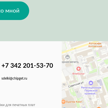
со мной
+7 342 201-53-70
sdelki@chipget.ru
йки для печатных плат