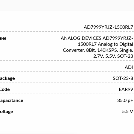
AD7999YRJZ-1500RL7
ние
ANALOG DEVICES AD7999YRJZ-
1500RL7 Analog to Digital
Converter, 8Bit, 140KSPS, Single,
2.7V, 5.5V, SOT-23
ADI
ackage
SOT-23-8
Code
EAR99
Capacitance
35.0 pF
oltage
5.5 V