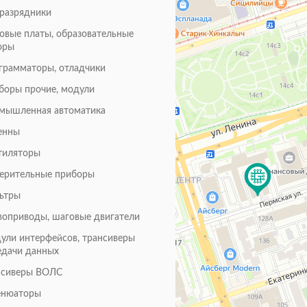
оразрядники
товые платы, образовательные
оры
грамматоры, отладчики
боры прочие, модули
мышленная автоматика
енны
тиляторы
ерительные приборы
ьтры
воприводы, шаговые двигатели
ули интерфейсов, трансиверы
едачи данных
нсиверы ВОЛС
енюаторы