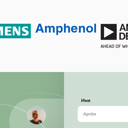
8
8
-40℃ ~ 125℃
125 ℃
-40 ℃
Tape & Reel (TR)
4.4 W
4.4 mW
Active
Имя
No SVHC
2015/12/17
8.0