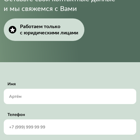
и мы свяжемся с Вами
Supply Voltage (Min):
4.75 V
Работаем только
с юридическими лицами
Имя
Телефон