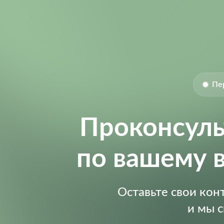
Size-Width:
Supply Current:
Supply Voltage (DC):
Supply Voltage (Max):
Пе
Supply Voltage (Min):
Проконсул
по вашему 
Оставьте свои ко
и мы 