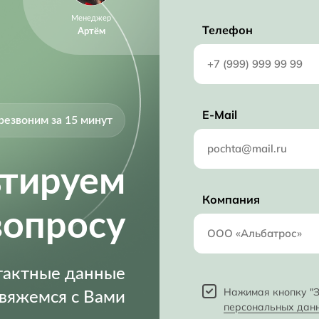
Менеджер
1.65 mm
Телефон
Артём
740 µA
2.70V (min)
5.5 V
E-Mail
резвоним за 15 минут
2.7 V
ьтируем
Компания
вопросу
нтактные данные
Нажимая кнопку "З
свяжемся с Вами
персональных дан