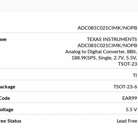
ADC081C021CIMK/NOPB
ние
TEXAS INSTRUMENTS
ADC081C021CIMK/NOPB
Analog to Digital Converter, 8Bit,
188.9KSPS, Single, 2.7V, 5.5V,
TSOT-23
TI
ackage
TSOT-23-6
Code
EAR99
oltage
5.5 V
ree Status
Lead Free