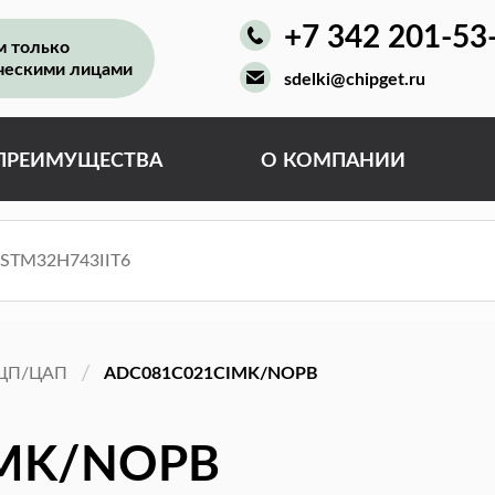
+7 342 201-53
м только
ческими лицами
sdelki@chipget.ru
ПРЕИМУЩЕСТВА
О КОМПАНИИ
ЦП/ЦАП
ADC081C021CIMK/NOPB
IMK/NOPB