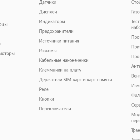
Датчики
Сто
Дисплеи
Газ
Индикаторы
Тес
арцы
наб
Предохранители
Про
Источники питания
ы
При
Разъемы
омоторы
Про
Кабельные наконечники
Ант
Клеммники на плату
Вен
Держатели SIM-карт и карт памяти
Изм
Реле
Фил
Кнопки
Сер
Переключатели
Мод
пер
Тра