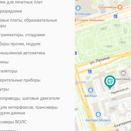
йки для печатных плат
оразрядники
товые платы, образовательные
оры
грамматоры, отладчики
боры прочие, модули
мышленная автоматика
енны
тиляторы
ерительные приборы
ьтры
воприводы, шаговые двигатели
ули интерфейсов, трансиверы
едачи данных
нсиверы ВОЛС