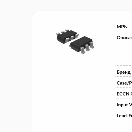
MPN
Описа
Бренд
Case/P
ECCN 
Input V
Lead-F