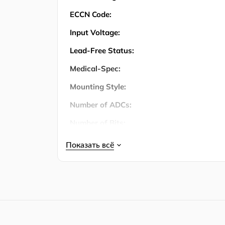
ECCN Code:
Input Voltage:
Lead-Free Status:
Medical-Spec:
Mounting Style:
Number of ADCs:
Number of Bits:
Number of Channels:
Number of Circuits:
Number of Input Channels:
Number of Inputs:
Количество штифтов: