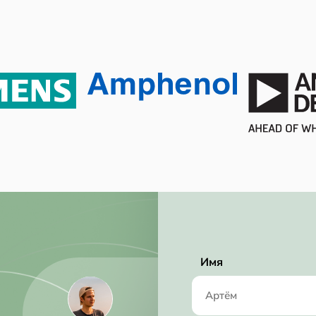
6
-40℃ ~ 105℃
105 ℃
-40 ℃
Tape & Reel (TR)
260 µW
Active
No SVHC
2018/06/27
RoHS Compliant
Имя
188.9 ksps
0.87 mm
2.97 mm