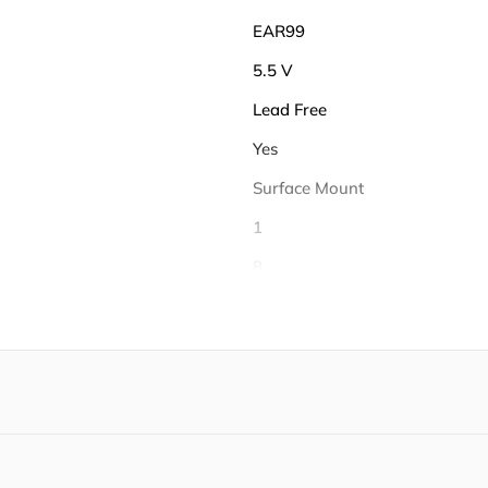
EAR99
5.5 V
Lead Free
Yes
Surface Mount
1
8
1
1
1
1
6