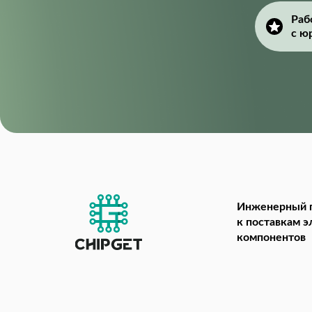
Раб
с ю
Инженерный 
к поставкам 
компонентов