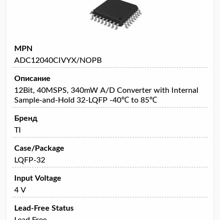
MPN
ADC12040CIVYX/NOPB
Описание
12Bit, 40MSPS, 340mW A/D Converter with Internal
Sample-and-Hold 32-LQFP -40℃ to 85℃
Бренд
TI
Case/Package
LQFP-32
Input Voltage
4 V
Lead-Free Status
Lead Free