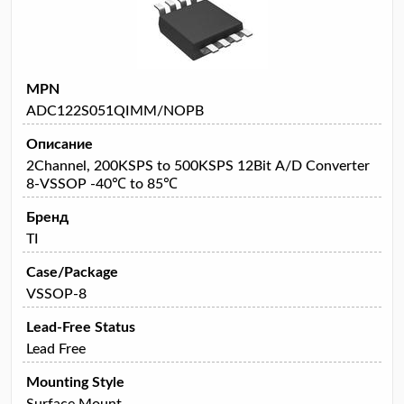
MPN
ADC122S051QIMM/NOPB
Описание
2Channel, 200KSPS to 500KSPS 12Bit A/D Converter
8-VSSOP -40℃ to 85℃
Бренд
TI
Case/Package
VSSOP-8
Lead-Free Status
Lead Free
Mounting Style
Surface Mount