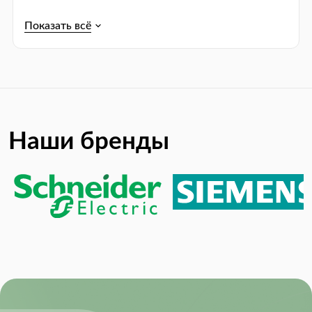
Упаковка:
Tape & Reel (TR)
Power Consumption:
3.00 mW
Product Lifecycle Status:
Active
RoHS:
RoHS Compliant
Sample Rate:
500 ksps
Наши бренды