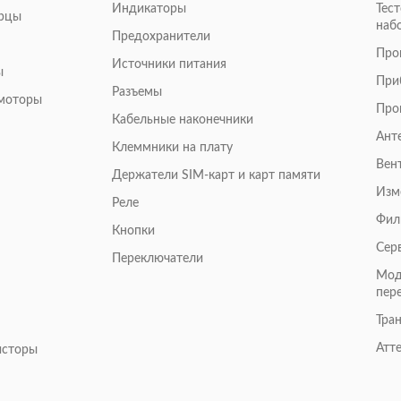
Индикаторы
Тес
арцы
наб
Предохранители
Про
Источники питания
ы
При
Разъемы
омоторы
Про
Кабельные наконечники
Ант
Клеммники на плату
Вен
Держатели SIM-карт и карт памяти
Изм
Реле
Фил
Кнопки
Сер
Переключатели
Мод
пер
Тра
Атт
исторы