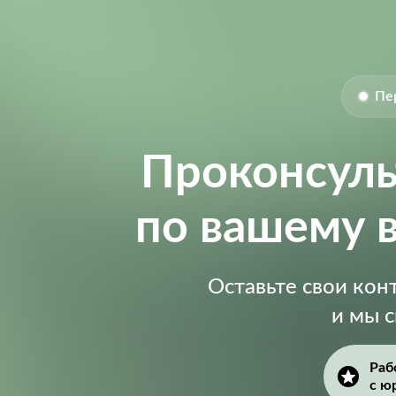
Пе
Проконсул
по вашему 
Оставьте свои ко
и мы 
Раб
с ю