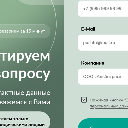
E-Mail
резвоним за 15 минут
ьтируем
Компания
вопросу
нтактные данные
Нажимая кнопку "З
свяжемся с Вами
персональных дан
отаем только
ридическими лицами