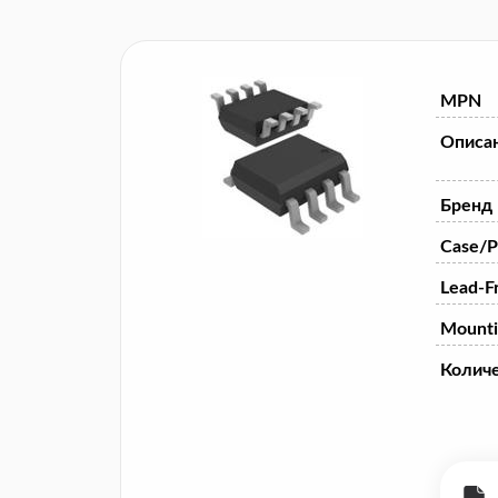
MPN
Описа
Бренд
Case/P
Lead-F
Mounti
Колич