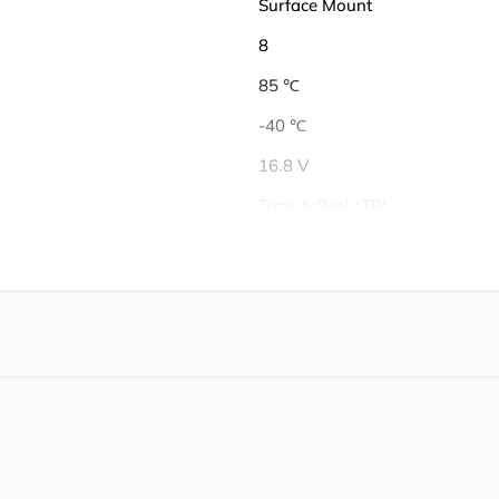
Surface Mount
8
85 ℃
-40 ℃
16.8 V
Tape & Reel (TR)
Unknown
Non-Compliant