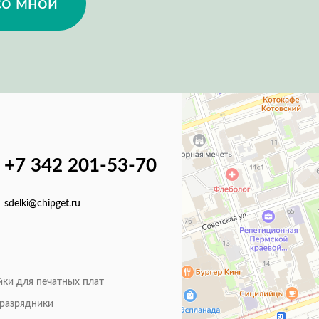
со мной
+7 342 201-53-70
sdelki@chipget.ru
йки для печатных плат
оразрядники