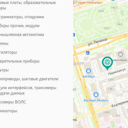
товые платы, образовательные
оры
грамматоры, отладчики
боры прочие, модули
мышленная автоматика
енны
тиляторы
ерительные приборы
ьтры
воприводы, шаговые двигатели
ули интерфейсов, трансиверы
едачи данных
нсиверы ВОЛС
енюаторы