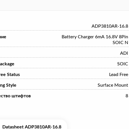
ADP3810AR-16.8
ние
Battery Charger 6mA 16.8V 8Pin
SOIC N
ADI
ackage
SOIC
ree Status
Lead Free
ng Style
Surface Mount
ество штифтов
8
Datasheet ADP3810AR-16.8