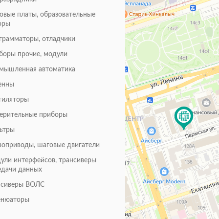
товые платы, образовательные
оры
грамматоры, отладчики
боры прочие, модули
мышленная автоматика
енны
тиляторы
ерительные приборы
ьтры
воприводы, шаговые двигатели
ули интерфейсов, трансиверы
едачи данных
нсиверы ВОЛС
енюаторы