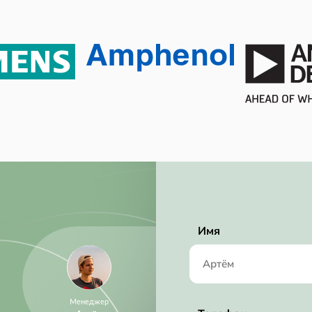
2.3 mW
2.3 mW
Active
No SVHC
2015/06/15
RoHS Compliant
2 ksps
225 µA
2.7V ~ 5.25V
Имя
2.70V (min)
5.25 V
2.7 V
Менеджер