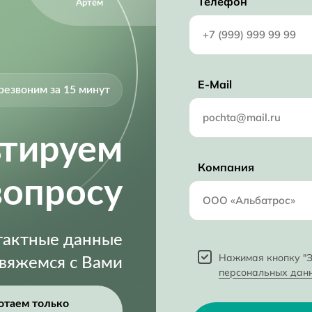
Телефон
Артём
E-Mail
резвоним за 15 минут
ьтируем
Компания
вопросу
нтактные данные
Нажимая кнопку "З
свяжемся с Вами
персональных дан
отаем только