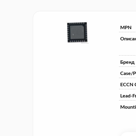
MPN
Описа
Бренд
Case/P
ECCN 
Lead-F
Mounti