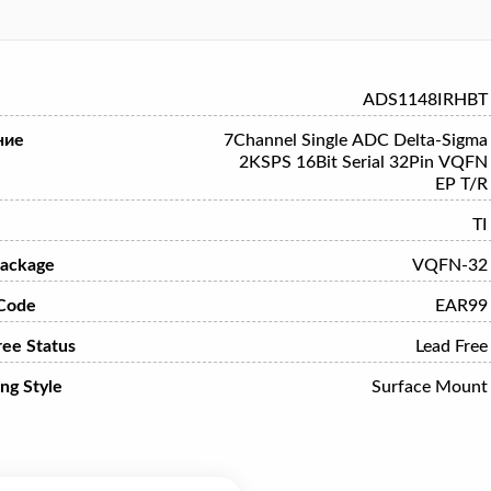
ADS1148IRHBT
ние
7Channel Single ADC Delta-Sigma
2KSPS 16Bit Serial 32Pin VQFN
EP T/R
TI
ackage
VQFN-32
Code
EAR99
ree Status
Lead Free
ng Style
Surface Mount