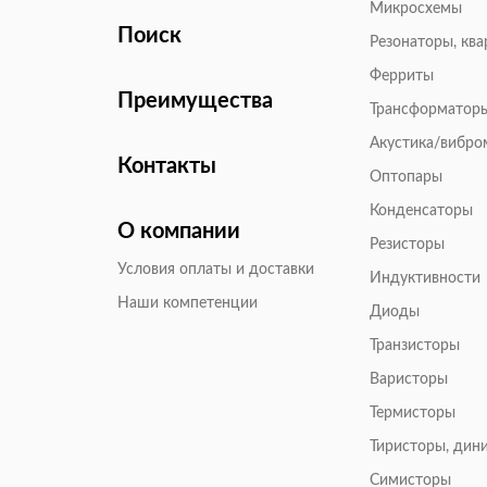
Микросхемы
Поиск
Резонаторы, кв
Ферриты
Преимущества
Трансформатор
Акустика/вибр
Контакты
Оптопары
Конденсаторы
О компании
Резисторы
Условия оплаты и доставки
Индуктивности
Наши компетенции
Диоды
Транзисторы
Варисторы
Термисторы
Тиристоры, дин
Симисторы