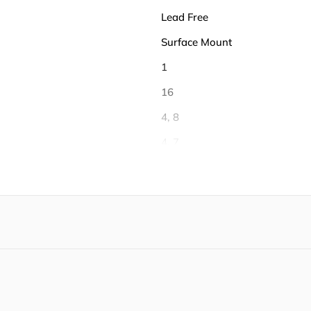
Lead Free
Surface Mount
1
16
4, 8
4, 7
32
32
-40℃ ~ 105℃
105 ℃
-40 ℃
Each