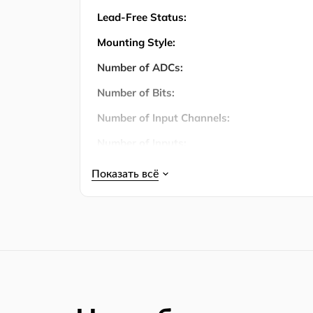
Lead-Free Status:
Mounting Style:
Number of ADCs:
Number of Bits:
Number of Input Channels:
Number of Inputs:
Количество штифтов:
Number of Positions:
Operating Temperature:
Operating Temperature (Max):
Operating Temperature (Min):
Упаковка: