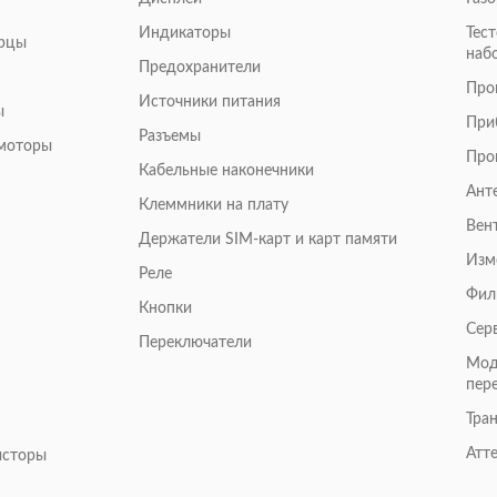
Индикаторы
Тес
арцы
наб
Предохранители
Про
Источники питания
ы
При
Разъемы
омоторы
Про
Кабельные наконечники
Ант
Клеммники на плату
Вен
Держатели SIM-карт и карт памяти
Изм
Реле
Фил
Кнопки
Сер
Переключатели
Мод
пер
Тра
Атт
исторы