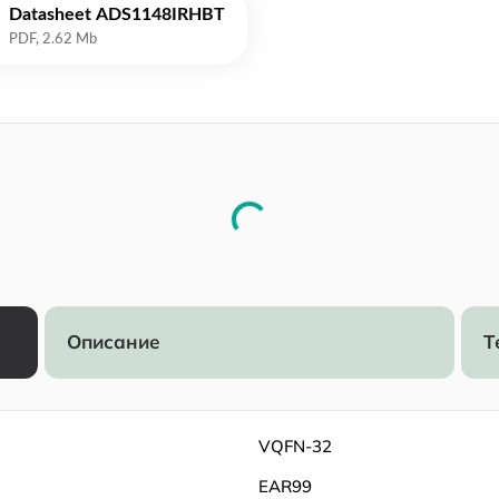
Datasheet ADS1148IRHBT
Описание
Т
VQFN-32
EAR99