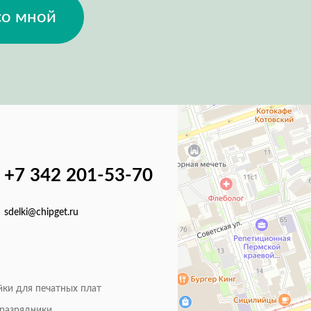
со мной
+7 342 201-53-70
sdelki@chipget.ru
йки для печатных плат
оразрядники