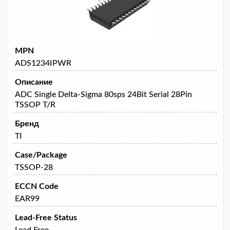
MPN
ADS1234IPWR
Описание
ADC Single Delta-Sigma 80sps 24Bit Serial 28Pin
TSSOP T/R
Бренд
TI
Case/Package
TSSOP-28
ECCN Code
EAR99
Lead-Free Status
Lead Free