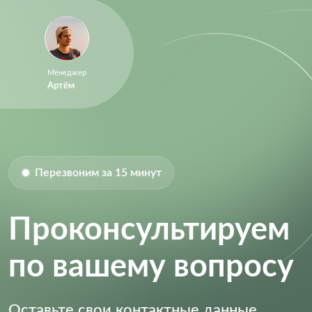
Size-Length:
9.7 mm
Size-Width:
4.4 mm
Supply Current:
1.35 mA
Менеджер
Артём
Supply Voltage (DC):
2.70V (min)
Перезвоним за 15 минут
Проконсультируем
по вашему вопросу
Оставьте свои контактные данные