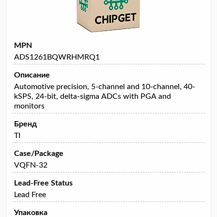
MPN
ADS1261BQWRHMRQ1
Описание
Automotive precision, 5-channel and 10-channel, 40-
kSPS, 24-bit, delta-sigma ADCs with PGA and
monitors
Бренд
TI
Case/Package
VQFN-32
Lead-Free Status
Lead Free
Упаковка