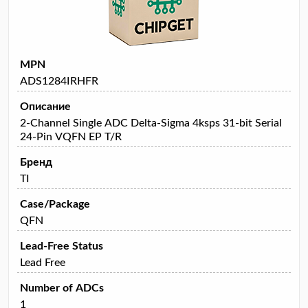
MPN
ADS1284IRHFR
Описание
2-Channel Single ADC Delta-Sigma 4ksps 31-bit Serial
24-Pin VQFN EP T/R
Бренд
TI
Case/Package
QFN
Lead-Free Status
Lead Free
Number of ADCs
1