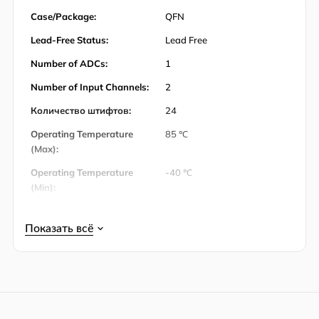
Case/Package:
QFN
Lead-Free Status:
Lead Free
Number of ADCs:
1
Number of Input Channels:
2
Количество штифтов:
24
Operating Temperature
85 ℃
(Max):
Operating Temperature
-40 ℃
(Min):
Упаковка:
Tape & Reel (TR)
Product Lifecycle Status:
Active
RoHS:
RoHS Compliant