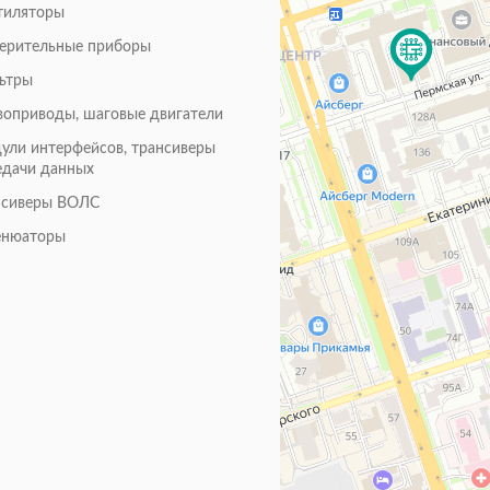
тиляторы
ерительные приборы
ьтры
воприводы, шаговые двигатели
ули интерфейсов, трансиверы
едачи данных
нсиверы ВОЛС
енюаторы