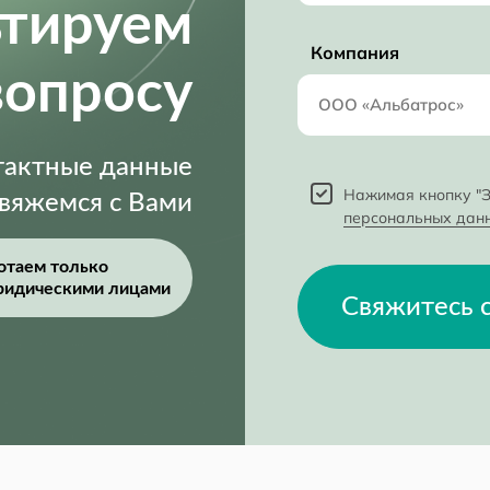
ьтируем
Компания
вопросу
нтактные данные
Нажимая кнопку "З
свяжемся с Вами
персональных дан
отаем только
ридическими лицами
Свяжитесь 