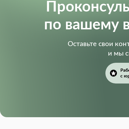
Проконсул
по вашему 
Оставьте свои ко
и мы 
Раб
с ю