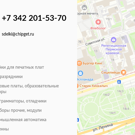
+7 342 201-53-70
sdelki@chipget.ru
йки для печатных плат
оразрядники
товые платы, образовательные
оры
грамматоры, отладчики
боры прочие, модули
мышленная автоматика
енны