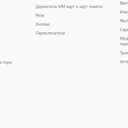
Вен
Держатели SIM-карт и карт памяти
Изм
Реле
Фил
Кнопки
Сер
Переключатели
Мод
пер
Тра
Атт
исторы