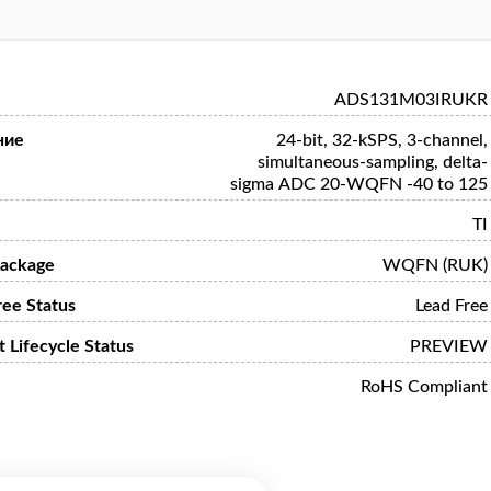
ADS131M03IRUKR
ние
24-bit, 32-kSPS, 3-channel,
simultaneous-sampling, delta-
sigma ADC 20-WQFN -40 to 125
TI
ackage
WQFN (RUK)
ree Status
Lead Free
 Lifecycle Status
PREVIEW
RoHS Compliant