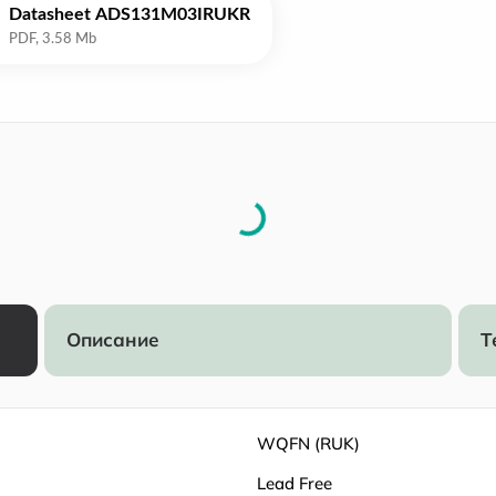
Datasheet ADS131M03IRUKR
Описание
Т
WQFN (RUK)
Lead Free