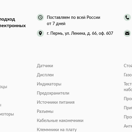
Поставляем по всей России
подход
от 7 дней
электронных
г. Пермь, ул. Ленина, д. 66, оф. 607
Датчики
Сто
Дисплеи
Газ
Индикаторы
Тес
арцы
наб
Предохранители
Про
Источники питания
ы
При
Разъемы
омоторы
Про
Кабельные наконечники
Ант
Клеммники на плату