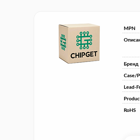
MPN
Описа
Бренд
Case/P
Lead-F
Product
RoHS