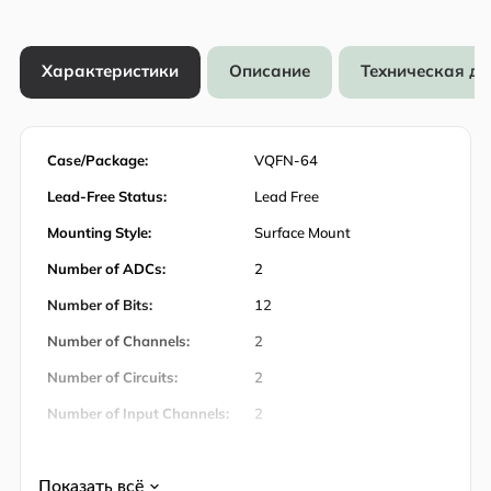
Характеристики
Описание
Техническая д
Case/Package:
VQFN-64
Lead-Free Status:
Lead Free
Mounting Style:
Surface Mount
Number of ADCs:
2
Number of Bits:
12
Number of Channels:
2
Number of Circuits:
2
Number of Input Channels:
2
Number of Inputs:
2
Количество штифтов:
64