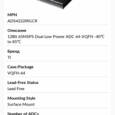
MPN
ADS4222IRGCR
Описание
12Bit 65MSPS Dual Low Power ADC 64-VQFN -40℃
to 85℃
Бренд
TI
Case/Package
VQFN-64
Lead-Free Status
Lead Free
Mounting Style
Surface Mount
Number of ADCs