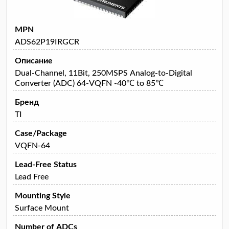
MPN
ADS62P19IRGCR
Описание
Dual-Channel, 11Bit, 250MSPS Analog-to-Digital
Converter (ADC) 64-VQFN -40℃ to 85℃
Бренд
TI
Case/Package
VQFN-64
Lead-Free Status
Lead Free
Mounting Style
Surface Mount
Number of ADCs