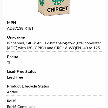
MPN
ADS7138IRTET
Описание
8-channel, 140-kSPS, 12-bit analog-to-digital converter
(ADC) with I2C, GPIOs and CRC 16-WQFN -40 to 125
Бренд
TI
Lead-Free Status
Lead Free
Product Lifecycle Status
Active
RoHS
RoHS Compliant