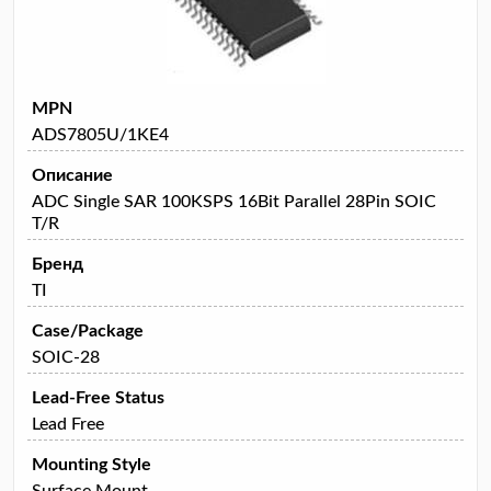
MPN
ADS7805U/1KE4
Описание
ADC Single SAR 100KSPS 16Bit Parallel 28Pin SOIC
T/R
Бренд
TI
Case/Package
SOIC-28
Lead-Free Status
Lead Free
Mounting Style
Surface Mount