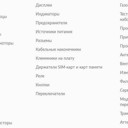
Дисплеи
Газ
Индикаторы
Тес
арцы
наб
Предохранители
Про
Источники питания
ы
При
Разъемы
омоторы
Про
Кабельные наконечники
Ант
Клеммники на плату
Вен
Держатели SIM-карт и карт памяти
Изм
Реле
Фил
Кнопки
Сер
Переключатели
Мод
пер
Тра
Атт
исторы