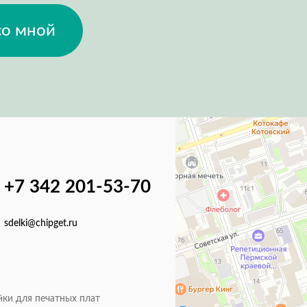
со мной
+7 342 201-53-70
sdelki@chipget.ru
йки для печатных плат