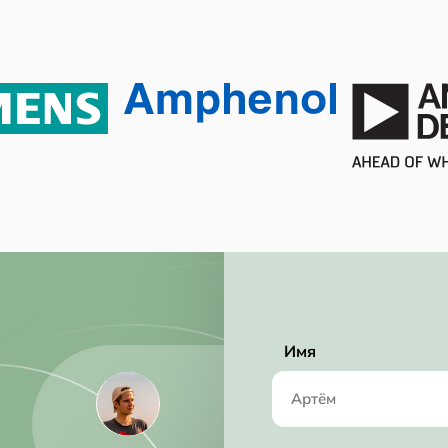
Tape & Reel (TR)
17.5 mW
30 W
30 mW
Active
2015/06/15
RoHS Compliant
500 ksps
0.97 mm
Имя
3 mm
3 mm
3.50 mA