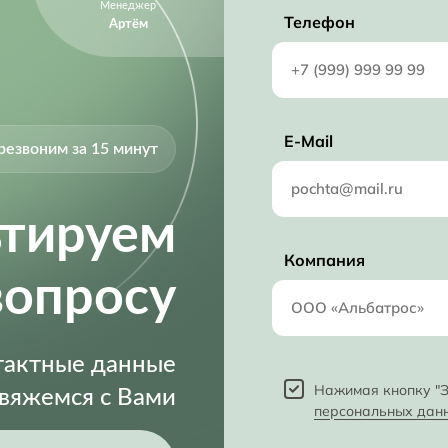
Менеджер
4.75V (min)
Телефон
Артём
5.25 V
4.75 V
E-Mail
резвоним за 15 минут
ьтируем
Компания
вопросу
нтактные данные
Нажимая кнопку "З
свяжемся с Вами
персональных дан