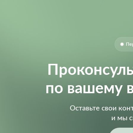
Supply Voltage (DC):
Supply Voltage (Max):
Supply Voltage (Min):
Пе
Проконсул
по вашему 
Оставьте свои ко
и мы 