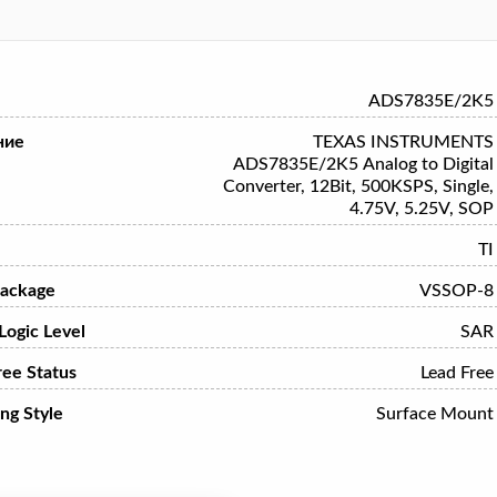
ADS7835E/2K5
ние
TEXAS INSTRUMENTS
ADS7835E/2K5 Analog to Digital
Converter, 12Bit, 500KSPS, Single,
4.75V, 5.25V, SOP
TI
ackage
VSSOP-8
 Logic Level
SAR
ree Status
Lead Free
ng Style
Surface Mount