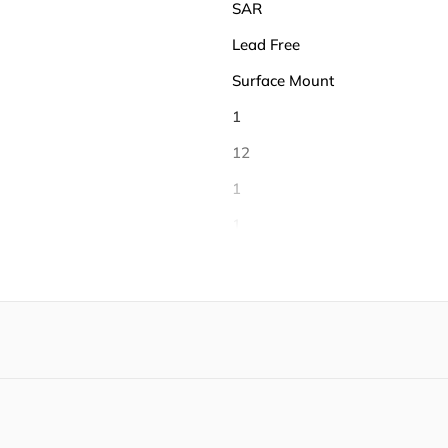
SAR
Lead Free
Surface Mount
1
12
1
1
1
1
8
-40℃ ~ 85℃
85 ℃
-40 ℃