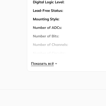
Digital Logic Level:
Lead-Free Status:
Mounting Style:
Number of ADCs:
Number of Bits:
Number of Channels:
Number of Circuits:
Number of Input Channels:
Number of Inputs:
Количество штифтов:
Operating Temperature:
Operating Temperature (Max):
Operating Temperature (Min):