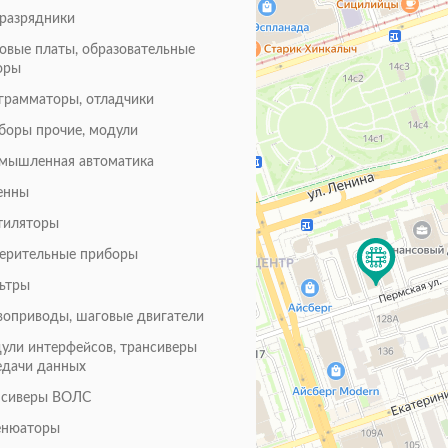
оразрядники
товые платы, образовательные
оры
грамматоры, отладчики
боры прочие, модули
мышленная автоматика
енны
тиляторы
ерительные приборы
ьтры
воприводы, шаговые двигатели
ули интерфейсов, трансиверы
едачи данных
нсиверы ВОЛС
енюаторы