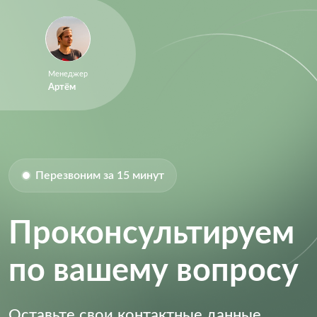
Size-Length:
7 mm
Size-Width:
7 mm
Supply Current:
19.0 mA
Менеджер
Артём
Перезвоним за 15 минут
Проконсультируем
по вашему вопросу
Оставьте свои контактные данные