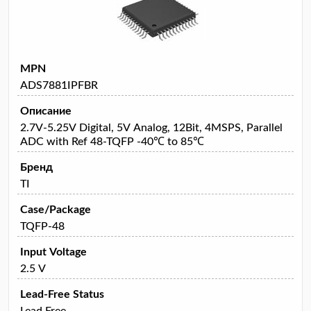
MPN
ADS7881IPFBR
Описание
2.7V-5.25V Digital, 5V Analog, 12Bit, 4MSPS, Parallel
ADC with Ref 48-TQFP -40℃ to 85℃
Бренд
TI
Case/Package
TQFP-48
Input Voltage
2.5 V
Lead-Free Status
Lead Free