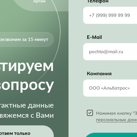
Телефон
Артём
E-Mail
резвоним за 15 минут
ьтируем
Компания
вопросу
нтактные данные
Нажимая кнопку "З
свяжемся с Вами
персональных дан
отаем только