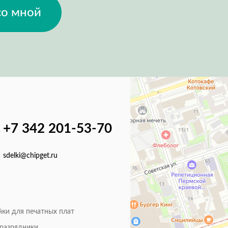
со мной
+7 342 201-53-70
sdelki@chipget.ru
йки для печатных плат
оразрядники