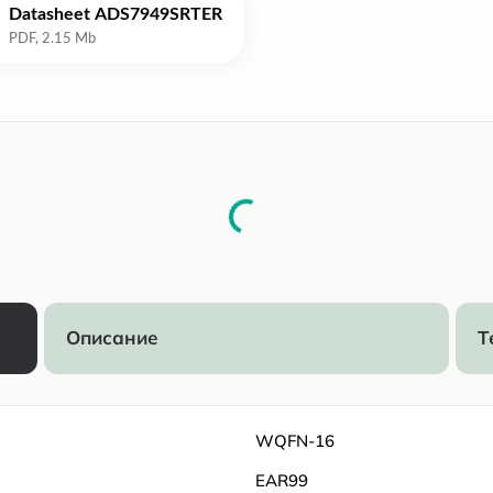
Datasheet ADS7949SRTER
Описание
Т
WQFN-16
EAR99