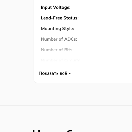
Input Voltage:
Lead-Free Status:
Mounting Style:
Number of ADCs:
Number of Bits:
Number of Circuits:
Number of Input Channels:
Number of Inputs:
Количество штифтов:
Number of Positions:
Operating Temperature:
Operating Temperature (Max):