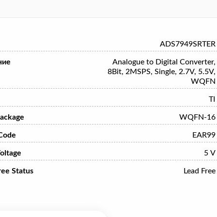
ADS7949SRTER
ние
Analogue to Digital Converter,
8Bit, 2MSPS, Single, 2.7V, 5.5V,
WQFN
TI
ackage
WQFN-16
Code
EAR99
oltage
5 V
ree Status
Lead Free