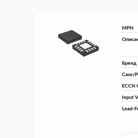
MPN
Описа
Бренд
Case/P
ECCN 
Input V
Lead-F