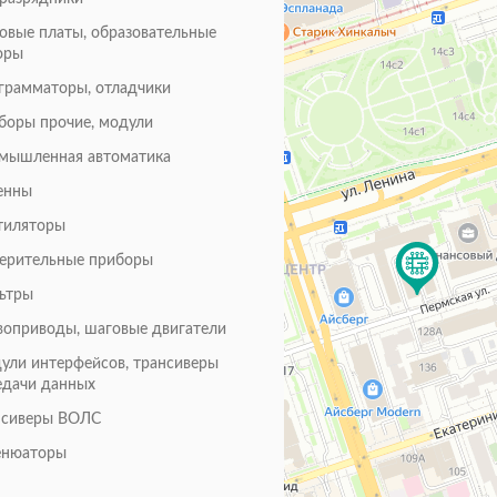
товые платы, образовательные
оры
грамматоры, отладчики
боры прочие, модули
мышленная автоматика
енны
тиляторы
ерительные приборы
ьтры
воприводы, шаговые двигатели
ули интерфейсов, трансиверы
едачи данных
нсиверы ВОЛС
енюаторы