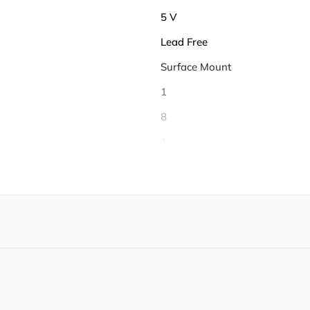
5 V
Lead Free
Surface Mount
1
8
1
2
2
16
16
-40℃ ~ 125℃
125 ℃