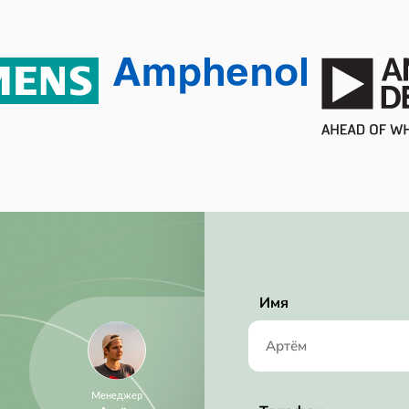
-40 ℃
Cut Tape (CT)
7.50 mW
7.5 mW
Active
No SVHC
RoHS Compliant
2 Msps
2.50 mA
Имя
2.70V (min)
5.5 V
2.7 V
Менеджер