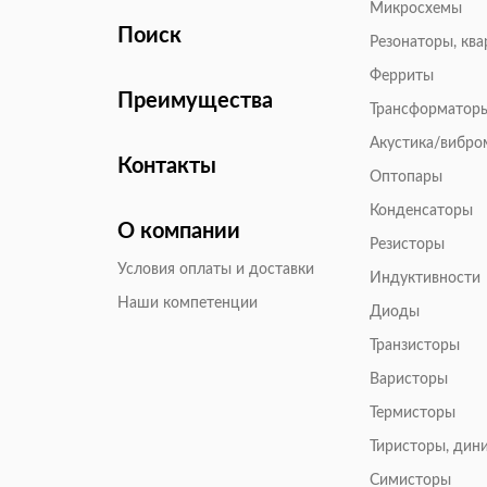
Микросхемы
Поиск
Резонаторы, кв
Ферриты
Преимущества
Трансформатор
Акустика/вибр
Контакты
Оптопары
Конденсаторы
О компании
Резисторы
Условия оплаты и доставки
Индуктивности
Наши компетенции
Диоды
Транзисторы
Варисторы
Термисторы
Тиристоры, дин
Симисторы