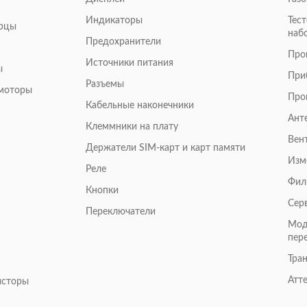
Индикаторы
Тес
арцы
наб
Предохранители
Про
Источники питания
ы
При
Разъемы
омоторы
Про
Кабельные наконечники
Ант
Клеммники на плату
Вен
Держатели SIM-карт и карт памяти
Изм
Реле
Фил
Кнопки
Сер
Переключатели
Мод
пер
Тра
Атт
исторы