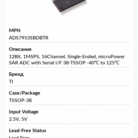
MPN
ADS7953SBDBTR
Описание
12Bit, 1MSPS, 16Channel, Single-Ended, microPower
SAR ADC with Serial I/F 38-TSSOP -40℃ to 125℃
Бренд
TI
Case/Package
TSSOP-38
Input Voltage
2.5V, 5V
Lead-Free Status
Lead Free