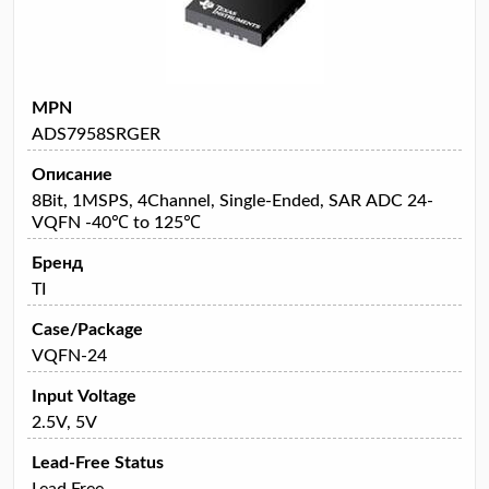
MPN
ADS7958SRGER
Описание
8Bit, 1MSPS, 4Channel, Single-Ended, SAR ADC 24-
VQFN -40℃ to 125℃
Бренд
TI
Case/Package
VQFN-24
Input Voltage
2.5V, 5V
Lead-Free Status
Lead Free