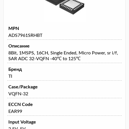
MPN
ADS7961SRHBT
Описание
8Bit, 1MSPS, 16CH, Single Ended, Micro Power, sr i/f,
SAR ADC 32-VQFN -40℃ to 125℃
Бренд
TI
Case/Package
VQFN-32
ECCN Code
EAR99
Input Voltage
2.5V, 5V