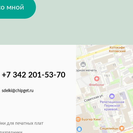
со мной
+7 342 201-53-70
sdelki@chipget.ru
йки для печатных плат
оразрядники