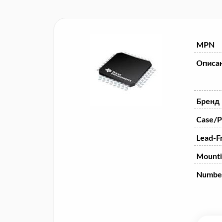
MPN
Описа
Бренд
Case/P
Lead-F
Mounti
Numbe