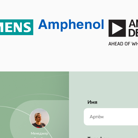
125 W
125 mW
Active
RoHS Compliant
500 ksps
1 mm
5 mm
5 mm
17.0 mA
Имя
Менеджер