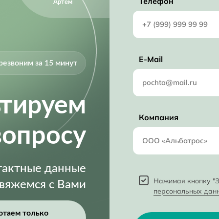
Телефон
Артём
E-Mail
резвоним за 15 минут
ьтируем
Компания
вопросу
нтактные данные
Нажимая кнопку "З
свяжемся с Вами
персональных дан
отаем только