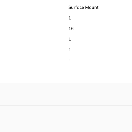
Surface Mount
1
16
1
1
1
32
-40℃ ~ 85℃
85 ℃
-40 ℃
Tape & Reel (TR)
85 mW