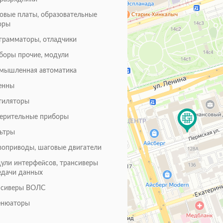
товые платы, образовательные
оры
грамматоры, отладчики
боры прочие, модули
мышленная автоматика
енны
тиляторы
ерительные приборы
ьтры
воприводы, шаговые двигатели
ули интерфейсов, трансиверы
едачи данных
нсиверы ВОЛС
енюаторы