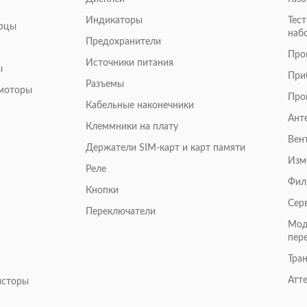
Индикаторы
Тес
арцы
наб
Предохранители
Про
Источники питания
ы
При
Разъемы
омоторы
Про
Кабельные наконечники
Ант
Клеммники на плату
Вен
Держатели SIM-карт и карт памяти
Изм
Реле
Фил
Кнопки
Сер
Переключатели
Мод
пер
Тра
Атт
исторы