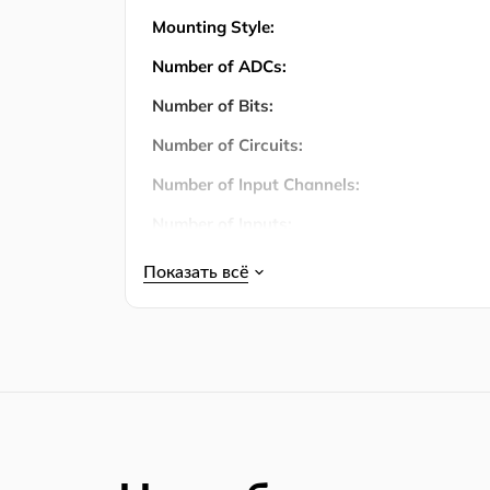
Mounting Style:
Number of ADCs:
Number of Bits:
Number of Circuits:
Number of Input Channels:
Number of Inputs:
Количество штифтов:
Operating Temperature:
Operating Temperature (Max):
Operating Temperature (Min):
Упаковка:
Power Consumption: