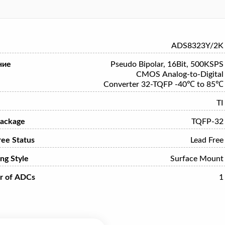
ADS8323Y/2K
ние
Pseudo Bipolar, 16Bit, 500KSPS
CMOS Analog-to-Digital
Converter 32-TQFP -40℃ to 85℃
TI
ackage
TQFP-32
ree Status
Lead Free
ng Style
Surface Mount
r of ADCs
1