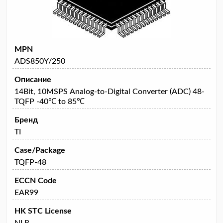
MPN
ADS850Y/250
Описание
14Bit, 10MSPS Analog-to-Digital Converter (ADC) 48-
TQFP -40℃ to 85℃
Бренд
TI
Case/Package
TQFP-48
ECCN Code
EAR99
HK STC License
NLR