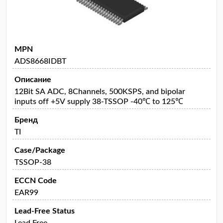
MPN
ADS8668IDBT
Описание
12Bit SA ADC, 8Channels, 500KSPS, and bipolar
inputs off +5V supply 38-TSSOP -40℃ to 125℃
Бренд
TI
Case/Package
TSSOP-38
ECCN Code
EAR99
Lead-Free Status
Lead Free