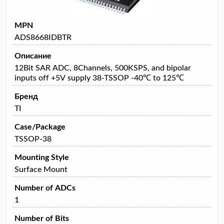
MPN
ADS8668IDBTR
Описание
12Bit SAR ADC, 8Channels, 500KSPS, and bipolar
inputs off +5V supply 38-TSSOP -40℃ to 125℃
Бренд
TI
Case/Package
TSSOP-38
Mounting Style
Surface Mount
Number of ADCs
1
Number of Bits