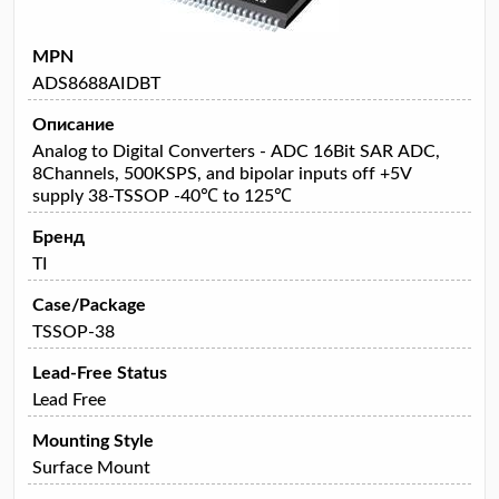
MPN
ADS8688AIDBT
Описание
Analog to Digital Converters - ADC 16Bit SAR ADC,
8Channels, 500KSPS, and bipolar inputs off +5V
supply 38-TSSOP -40℃ to 125℃
Бренд
TI
Case/Package
TSSOP-38
Lead-Free Status
Lead Free
Mounting Style
Surface Mount