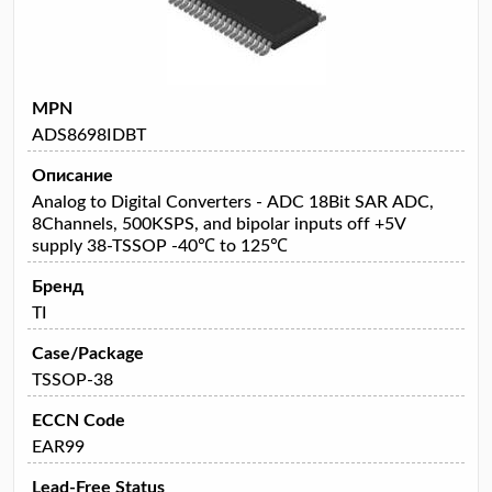
MPN
ADS8698IDBT
Описание
Analog to Digital Converters - ADC 18Bit SAR ADC,
8Channels, 500KSPS, and bipolar inputs off +5V
supply 38-TSSOP -40℃ to 125℃
Бренд
TI
Case/Package
TSSOP-38
ECCN Code
EAR99
Lead-Free Status