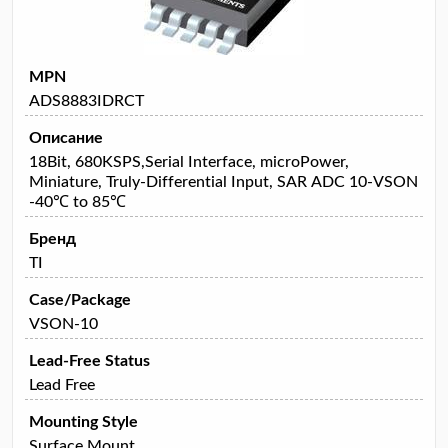
MPN
ADS8883IDRCT
Описание
18Bit, 680KSPS,Serial Interface, microPower,
Miniature, Truly-Differential Input, SAR ADC 10-VSON
-40℃ to 85℃
Бренд
TI
Case/Package
VSON-10
Lead-Free Status
Lead Free
Mounting Style
Surface Mount