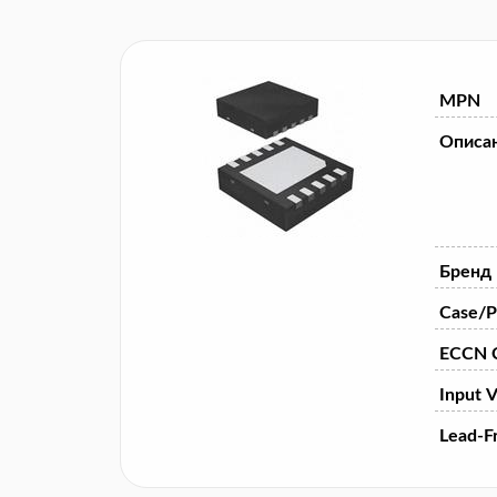
MPN
Описа
Бренд
Case/P
ECCN 
Input V
Lead-F