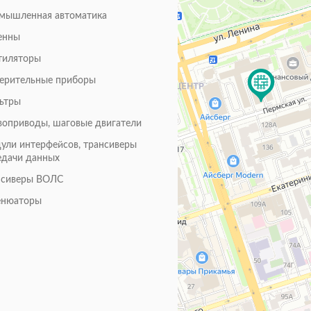
мышленная автоматика
енны
тиляторы
ерительные приборы
ьтры
воприводы, шаговые двигатели
ули интерфейсов, трансиверы
едачи данных
нсиверы ВОЛС
енюаторы