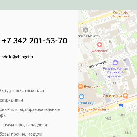
+7 342 201-53-70
sdelki@chipget.ru
йки для печатных плат
оразрядники
товые платы, образовательные
оры
грамматоры, отладчики
боры прочие, модули