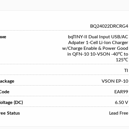
BQ24022DRCRG4
ние
bqTINY-II Dual Input USB/AC
Adpater 1-Cell Li-Ion Charger
w/Charge Enable & Power Good
in QFN-10 10-VSON -40℃ to
125℃
TI
ackage
VSON EP-10
Code
EAR99
oltage (DC)
6.50 V
ree Status
Lead Free