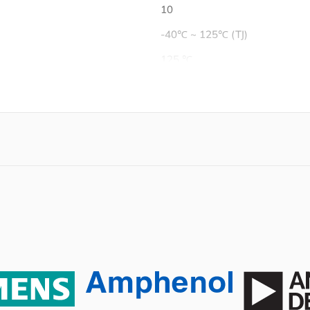
10
-40℃ ~ 125℃ (TJ)
125 ℃
-40 ℃
1 A
4.2 V
Tape & Reel (TR)
Active
RoHS Compliant
6.5 V