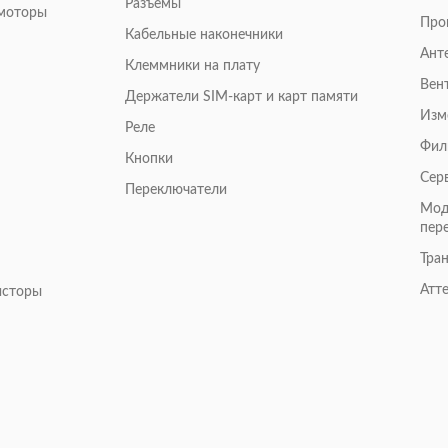
Разъемы
омоторы
Про
Кабельные наконечники
Ант
Клеммники на плату
Вен
Держатели SIM-карт и карт памяти
Изм
Реле
Фил
Кнопки
Сер
Переключатели
Мод
пер
Тра
Атт
исторы