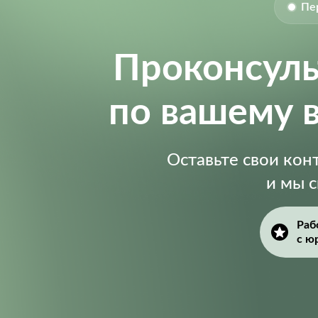
Пе
Проконсул
по вашему 
Оставьте свои ко
и мы 
Раб
с ю