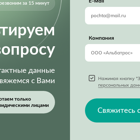
E-Mail
резвоним за 15 минут
ьтируем
Компания
вопросу
нтактные данные
Нажимая кнопку "З
свяжемся с Вами
персональных дан
отаем только
ридическими лицами
Свяжитесь 