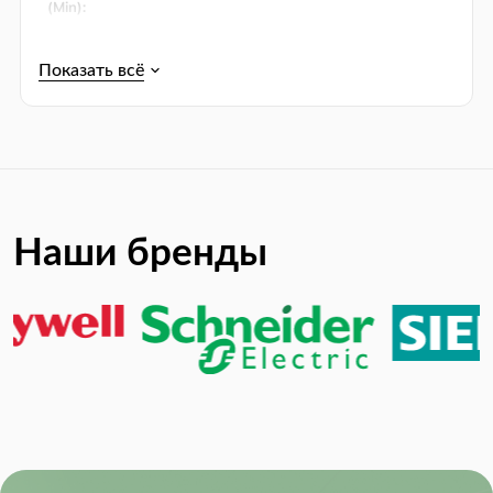
(Min):
Output Voltage:
5.5 V
Упаковка:
Tape & Reel (TR)
Product Lifecycle Status:
Unknown
RoHS:
RoHS Compliant
Наши бренды