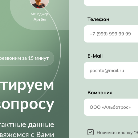
Менеджер
Телефон
Артём
E-Mail
резвоним за 15 минут
ьтируем
Компания
вопросу
нтактные данные
Нажимая кнопку "З
свяжемся с Вами