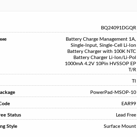
BQ24091DGQR
ние
Battery Charge Management 1A,
Single-Input, Single-Cell Li-Ion
Battery Charger with 100K NTC
Battery Charger Li-Ion/Li-Pol
1000mA 4.2V 10Pin HVSSOP EP
T/R
TI
ackage
PowerPad-MSOP-10
Code
EAR99
ree Status
Lead Free
ng Style
Surface Mount