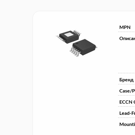
MPN
Описа
Бренд
Case/P
ECCN 
Lead-F
Mounti