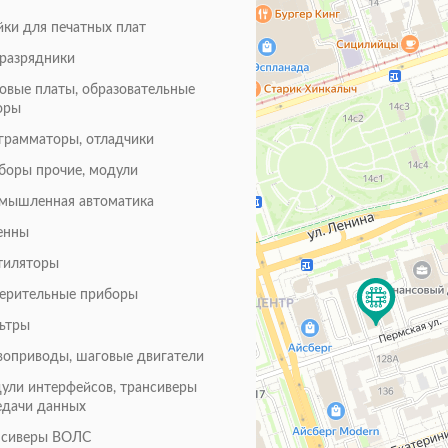
йки для печатных плат
оразрядники
товые платы, образовательные
оры
грамматоры, отладчики
боры прочие, модули
мышленная автоматика
енны
тиляторы
ерительные приборы
ьтры
воприводы, шаговые двигатели
ули интерфейсов, трансиверы
едачи данных
нсиверы ВОЛС