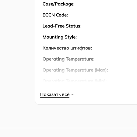
Case/Package:
ECCN Code:
Lead-Free Status:
Mounting Style:
Количество штифтов:
Operating Temperature:
Operating Temperature (Max):
Operating Temperature (Min):
Output Current:
Output Voltage:
Упаковка:
Power Dissipation:
Power Dissipation (Max):