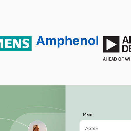
Active
RoHS Compliant
4.5 V
Имя