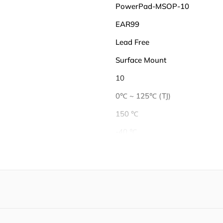
PowerPad-MSOP-10
EAR99
Lead Free
Surface Mount
10
0℃ ~ 125℃ (TJ)
150 ℃
-40 ℃
1 A
4.2 V
Tape & Reel (TR)
1920 mW
1920 mW