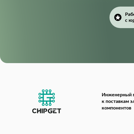
Раб
с ю
Инженерный 
к поставкам 
компонентов