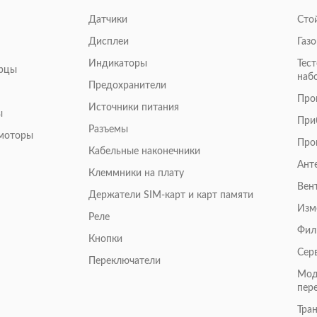
Датчики
Сто
Дисплеи
Газ
Индикаторы
Тес
арцы
наб
Предохранители
Про
Источники питания
ы
При
Разъемы
омоторы
Про
Кабельные наконечники
Ант
Клеммники на плату
Вен
Держатели SIM-карт и карт памяти
Изм
Реле
Фил
Кнопки
Сер
Переключатели
Мод
пер
Тра