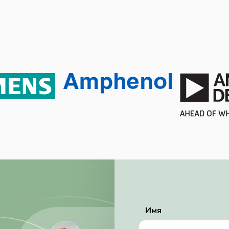
2 A
150 mA
4.2 V
Tape & Reel (TR)
1810 mW
1810 mW
Active
No SVHC
2015/06/15
RoHS Compliant
0.9 mm
Имя
4.5 mm