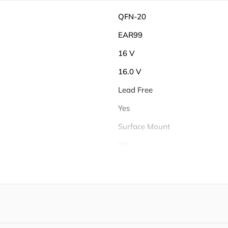
QFN-20
EAR99
16 V
16.0 V
Lead Free
Yes
Surface Mount
20
20
-40℃ ~ 85℃
85 ℃
-40 ℃