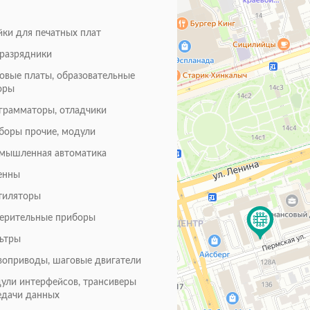
йки для печатных плат
оразрядники
товые платы, образовательные
оры
грамматоры, отладчики
боры прочие, модули
мышленная автоматика
енны
тиляторы
ерительные приборы
ьтры
воприводы, шаговые двигатели
ули интерфейсов, трансиверы
едачи данных