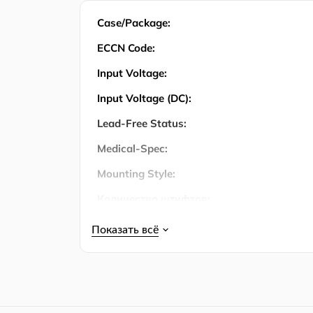
Case/Package:
ECCN Code:
Input Voltage:
Input Voltage (DC):
Lead-Free Status:
Medical-Spec:
Mounting Style:
Количество штифтов:
Number of Positions:
Operating Temperature:
Operating Temperature (Max):
Operating Temperature (Min):