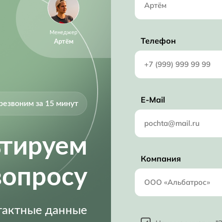
3.5 mm
4.3 V
Менеджер
16.0V (max)
Телефон
Артём
16 V
1.10 MHz
E-Mail
резвоним за 15 минут
ьтируем
Компания
вопросу
нтактные данные