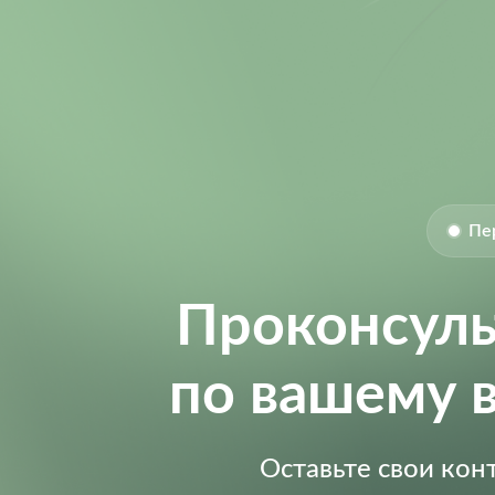
Size-Width:
Supply Voltage:
Supply Voltage (DC):
Supply Voltage (Max):
Switching Frequency:
Пе
Проконсул
по вашему 
Оставьте свои ко