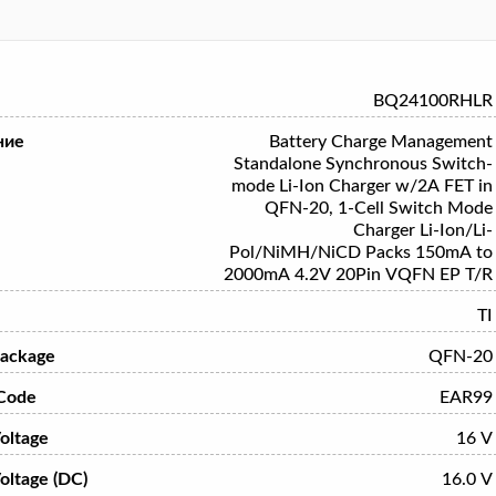
BQ24100RHLR
ние
Battery Charge Management
Standalone Synchronous Switch-
mode Li-Ion Charger w/2A FET in
QFN-20, 1-Cell Switch Mode
Charger Li-Ion/Li-
Pol/NiMH/NiCD Packs 150mA to
2000mA 4.2V 20Pin VQFN EP T/R
TI
ackage
QFN-20
Code
EAR99
oltage
16 V
oltage (DC)
16.0 V