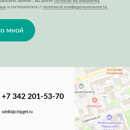
аказать звонок", вы даете
согласие на обработку
ных
и соглашаетесь с
политикой конфиденциальности.
со мной
+7 342 201-53-70
sdelki@chipget.ru