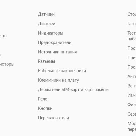
Датчики
Сто
Дисплеи
Газ
Индикаторы
Тес
арцы
наб
Предохранители
Про
Источники питания
ы
При
Разъемы
омоторы
Про
Кабельные наконечники
Ант
Клеммники на плату
Вен
Держатели SIM-карт и карт памяти
Изм
Реле
Фил
Кнопки
Сер
Переключатели
Мод
пер