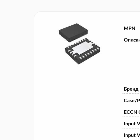
MPN
Описа
Бренд
Case/P
ECCN 
Input V
Input V