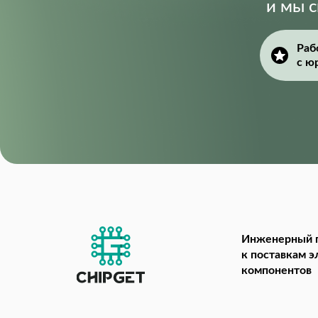
и мы 
Раб
с ю
Инженерный 
к поставкам 
компонентов