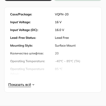
Case/Package:
VQFN-20
Input Voltage:
16 V
Input Voltage (DC):
16.0 V
Lead-Free Status:
Lead Free
Mounting Style:
Surface Mount
Количество штифтов:
20
Operating Temperature:
-40℃ ~ 85℃ (TA)
Operating Temperature
85 ℃
(Max):
Operating Temperature
-40 ℃
(Min):
Output Current:
2 A
Output Voltage:
2.1V ~ 15.5V