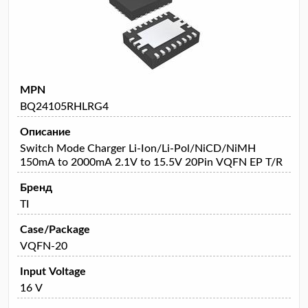
MPN
BQ24105RHLRG4
Описание
Switch Mode Charger Li-Ion/Li-Pol/NiCD/NiMH
150mA to 2000mA 2.1V to 15.5V 20Pin VQFN EP T/R
Бренд
TI
Case/Package
VQFN-20
Input Voltage
16 V