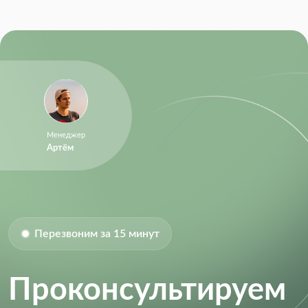
Supply Voltage:
4.3 V
Supply Voltage (DC):
16.0V (max)
Supply Voltage (Max):
16 V
Switching Frequency:
1.10 MHz
Менеджер
Артём
Перезвоним за 15 минут
Проконсультируем