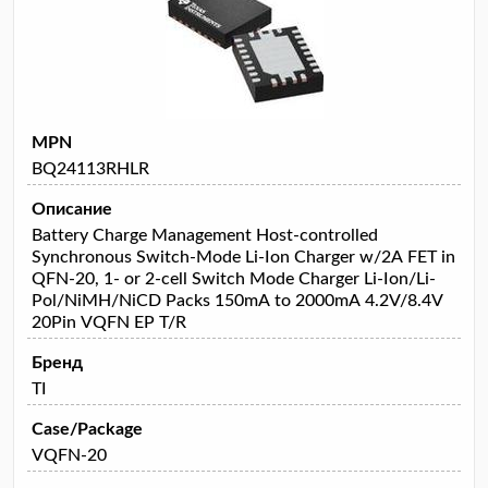
MPN
BQ24113RHLR
Описание
Battery Charge Management Host-controlled
Synchronous Switch-Mode Li-Ion Charger w/2A FET in
QFN-20, 1- or 2-cell Switch Mode Charger Li-Ion/Li-
Pol/NiMH/NiCD Packs 150mA to 2000mA 4.2V/8.4V
20Pin VQFN EP T/R
Бренд
TI
Case/Package
VQFN-20