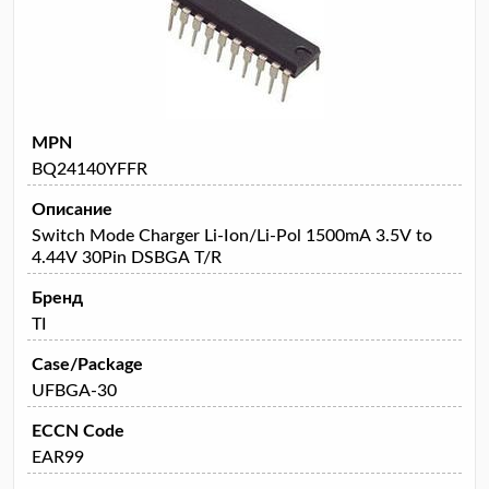
MPN
BQ24140YFFR
Описание
Switch Mode Charger Li-Ion/Li-Pol 1500mA 3.5V to
4.44V 30Pin DSBGA T/R
Бренд
TI
Case/Package
UFBGA-30
ECCN Code
EAR99