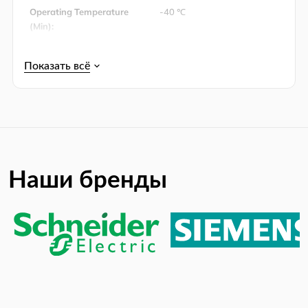
Operating Temperature
-40 ℃
(Min):
Output Current:
1250 mA
Output Voltage:
3.5V ~ 4.44V
Упаковка:
Tape & Reel (TR)
Power Dissipation:
540 mW
Power Dissipation (Max):
540 mW
Product Lifecycle Status:
Not Recommended for New
Наши бренды
Designs
RoHS:
RoHS Compliant
Supply Voltage:
4V ~ 6V
Switching Frequency:
3.00 MHz