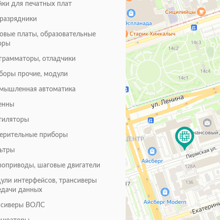
йки для печатных плат
оразрядники
товые платы, образовательные
оры
грамматоры, отладчики
боры прочие, модули
мышленная автоматика
енны
тиляторы
ерительные приборы
ьтры
воприводы, шаговые двигатели
ули интерфейсов, трансиверы
едачи данных
нсиверы ВОЛС