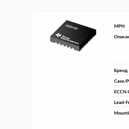
MPN
Описа
Бренд
Case/P
ECCN 
Lead-F
Mounti