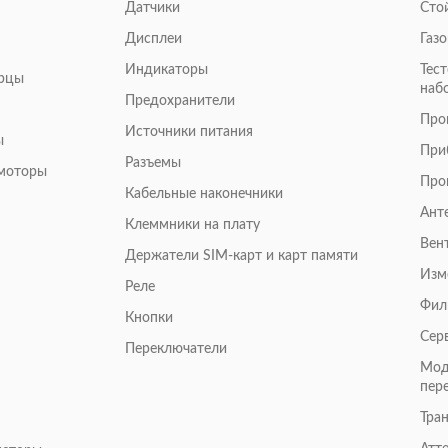
Датчики
Сто
Дисплеи
Газ
Индикаторы
Тес
арцы
наб
Предохранители
Про
Источники питания
ы
При
Разъемы
омоторы
Про
Кабельные наконечники
Ант
Клеммники на плату
Вен
Держатели SIM-карт и карт памяти
Изм
Реле
Фил
Кнопки
Сер
Переключатели
Мод
пер
Тра