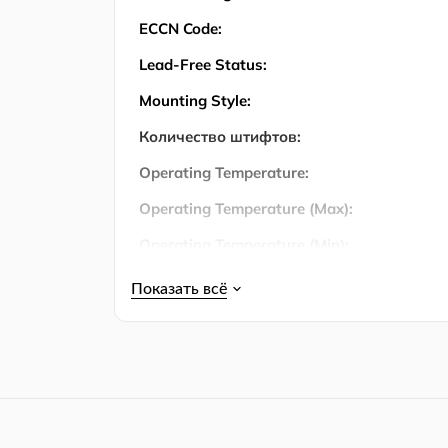
ECCN Code:
Lead-Free Status:
Mounting Style:
Количество штифтов:
Operating Temperature:
Operating Temperature (Max):
Operating Temperature (Min):
Output Current:
Output Voltage:
Упаковка:
Product Lifecycle Status:
RoHS: