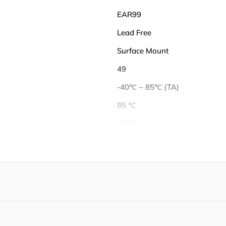
EAR99
Lead Free
Surface Mount
49
-40℃ ~ 85℃ (TA)
85 ℃
-40 ℃
2500 mA
4.2 V
Tape & Reel (TR)
Active
RoHS Compliant