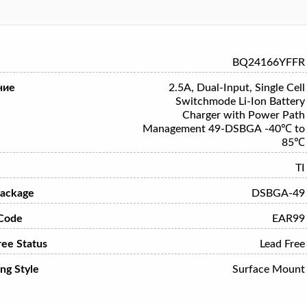
BQ24166YFFR
ние
2.5A, Dual-Input, Single Cell
Switchmode Li-Ion Battery
Charger with Power Path
Management 49-DSBGA -40℃ to
85℃
TI
ackage
DSBGA-49
Code
EAR99
ree Status
Lead Free
ng Style
Surface Mount