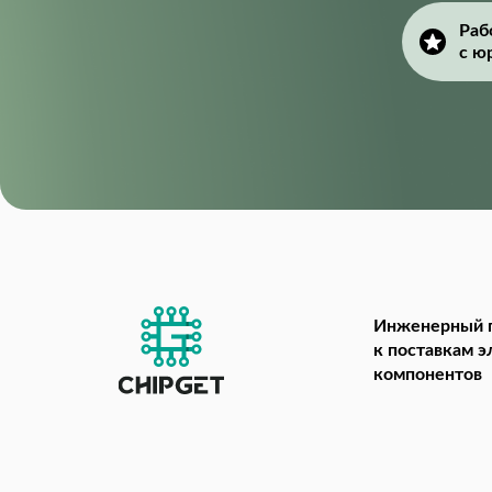
Раб
с ю
Инженерный 
к поставкам 
компонентов