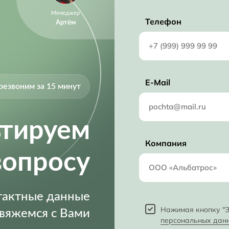
Менеджер
Телефон
Артём
E-Mail
резвоним за 15 минут
ьтируем
Компания
вопросу
нтактные данные
Нажимая кнопку "З
свяжемся с Вами
персональных дан