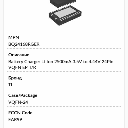
MPN
BQ24168RGER
Описание
Battery Charger Li-Ion 2500mA 3.5V to 4.44V 24Pin
VQFN EP T/R
Бренд
TI
Case/Package
VQFN-24
ECCN Code
EAR99